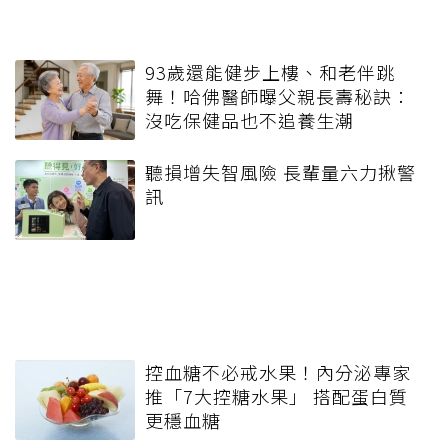
93歲還能健步上樓、和老伴跳
舞！哈佛醫師曝父親長壽秘訣：
沒吃保健品也不追養生潮
聽損增失智風險 長輩量六力揪警
訊
控血糖不必戒水果！內分泌專家
推「7大控糖水果」 搭配蛋白質
更穩血糖