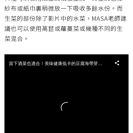
紗布或紙巾裏稍微放一下吸收多餘水份。而
生菜的部份除了影片中的水菜，MASA老師建
議也可以使用萵苣或蘿蔓菜或幾種不同的生
菜混合。