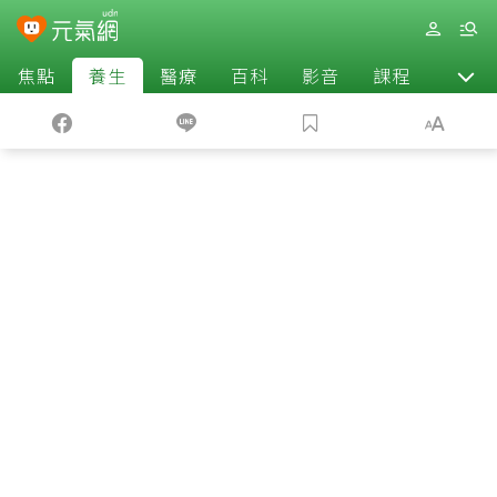
焦點
養生
醫療
百科
影音
課程
退休