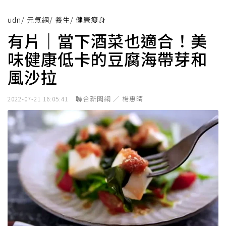
udn
/
元氣網
/
養生
/
健康瘦身
有片｜當下酒菜也適合！美
味健康低卡的豆腐海帶芽和
風沙拉
聯合新聞網 ／ 楊惠晴
2022-07-21 16:05:41