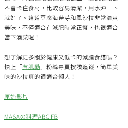
不會卡住食材，比較容易清潔，用水沖一下
就好了。這道豆腐海帶芽和風沙拉非常清爽
美味，不僅適合在減肥時當正餐，也很適合
當下酒菜喔！
想了解更多關於健康又低卡的減脂食譜嗎？
快上「
有肌勵
」粉絲專頁按讚追蹤，簡單美
味的沙拉真的很適合懶人！
原始影片
MASAの料理ABC FB