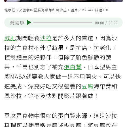
健康低卡又營養的豆腐海帶芽和風沙拉。圖片／MASAの料理ABC
聽健康
00:00
/
00:00
減肥
期間輕食
沙拉
是許多人的首選，因為沙
拉的主食材不外乎蔬果，是抗癌、抗老化、
控制體重的好夥伴，但除了顏色鮮艷的蔬
果，千萬也別忘了補充
蛋白質
。日本型男主
廚MASA就要教大家做一道不用開火、可以快
速完成、漂亮好吃又很營養的
豆腐
海帶芽和
風沙拉，等不及快點開影片跟著做！
豆腐是食物中很好的蛋白質來源，這道沙拉
料理可以使用嫩豆腐或板豆腐，將豆腐包在