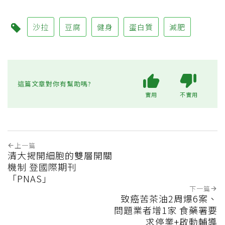
沙拉
豆腐
健身
蛋白質
減肥
這篇文章對你有幫助嗎?
實用
不實用
上一篇
清大揭開細胞的雙層開關
機制 登國際期刊
「PNAS」
下一篇
致癌苦茶油2周爆6案、
問題業者增1家 食藥署要
求停業+啟動輔導