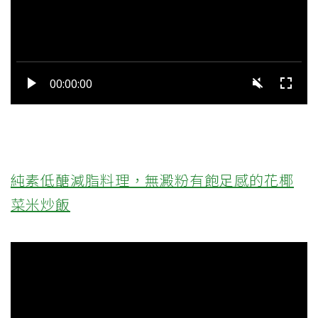
純素低醣減脂料理，無澱粉有飽足感的花椰
菜米炒飯