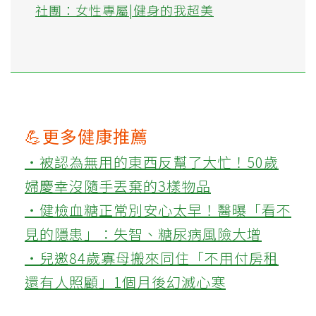
社團：女性專屬|健身的我超美
💪更多健康推薦
‧被認為無用的東西反幫了大忙！50歲
婦慶幸沒隨手丟棄的3樣物品
‧健檢血糖正常別安心太早！醫曝「看不
見的隱患」：失智、糖尿病風險大增
‧兒邀84歲寡母搬來同住「不用付房租
還有人照顧」1個月後幻滅心寒