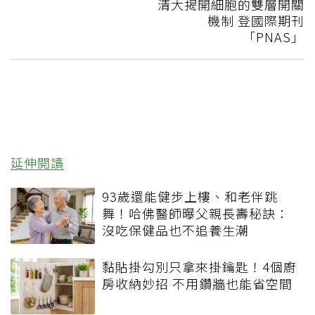
清大揭開細胞的雙層開關
機制 登國際期刊
「PNAS」
延伸閱讀
93歲還能健步上樓、和老伴跳
舞！哈佛醫師曝父親長壽秘訣：
沒吃保健品也不追養生潮
黏貼掛勾別只拿來掛鑰匙！4個廚
房收納妙招 不用鑽牆也能省空間