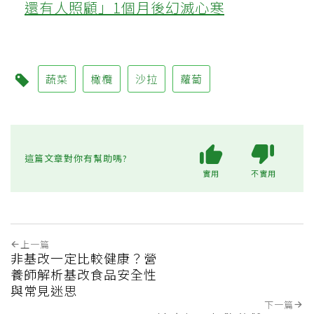
還有人照顧」1個月後幻滅心寒
蔬菜
橄欖
沙拉
蘿蔔
這篇文章對你有幫助嗎?
實用
不實用
上一篇
非基改一定比較健康？營
養師解析基改食品安全性
與常見迷思
下一篇