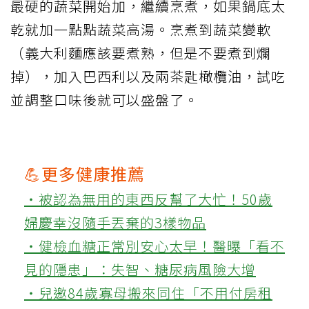
最硬的蔬菜開始加，繼續烹煮，如果鍋底太
乾就加一點點蔬菜高湯。烹煮到蔬菜變軟
（義大利麵應該要煮熟，但是不要煮到爛
掉），加入巴西利以及兩茶匙橄欖油，試吃
並調整口味後就可以盛盤了。
💪更多健康推薦
‧被認為無用的東西反幫了大忙！50歲
婦慶幸沒隨手丟棄的3樣物品
‧健檢血糖正常別安心太早！醫曝「看不
見的隱患」：失智、糖尿病風險大增
‧兒邀84歲寡母搬來同住「不用付房租