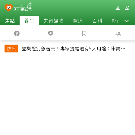
焦點
養生
失智論壇
醫療
百科
影音
登機證別急著丟！專家提醒還有5大用途：申請理
快訊
賠、補登哩程都用得到