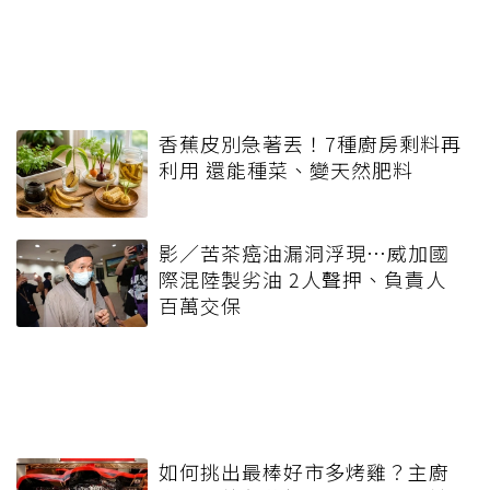
香蕉皮別急著丟！7種廚房剩料再
利用 還能種菜、變天然肥料
影／苦茶癌油漏洞浮現…威加國
際混陸製劣油 2人聲押、負責人
百萬交保
如何挑出最棒好市多烤雞？主廚