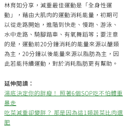
林育如分享，減重最佳運動是「全身性運
動」，藉由大肌肉的運動消耗能量，初期可
以從走路開始，進階到快走、慢跑、游泳、
水中走路、騎腳踏車、有氧舞蹈等；要注意
的是，運動前
20
分鐘消耗的能量來源以醣類
為主，
20
分鐘以後能量來源以脂肪為主，因
此若能持續運動，對於消耗脂肪更有幫助。
延伸閱讀：
湯底決定你的胖瘦！ 照著6個SOP吃不怕體重
暴走
吃菜減重卻變胖？ 那是因為這1類蔬菜比肉還
肥