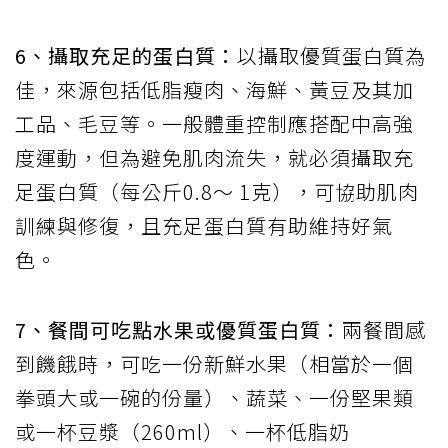
6
、攝取充足的蛋白質：
以攝取優質蛋白質為
佳，來源包括低脂瘦肉、海鮮、黃豆及其加
工品、毛豆等。一般體重控制應搭配中高強
度運動，但為避免肌肉流失，就必須攝取充
足蛋白質（每公斤
0.8
～
1
克），可協助肌肉
訓練與修復，且充足蛋白質有助維持好氣
色。
7
、餐間可吃點水果或優質蛋白質：
兩餐間感
到饑餓時，可吃一份新鮮水果（相當於一個
拳頭大或一碗的份量）、蔬菜、一份堅果類
或一杯豆漿（
260ml
）、一杯低脂奶