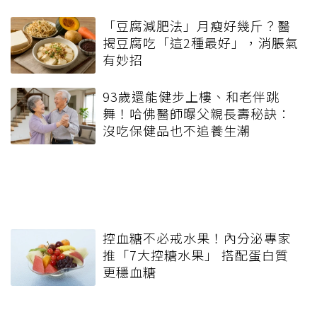
「豆腐減肥法」月瘦好幾斤？醫
揭豆腐吃「這2種最好」，消脹氣
有妙招
93歲還能健步上樓、和老伴跳
舞！哈佛醫師曝父親長壽秘訣：
沒吃保健品也不追養生潮
控血糖不必戒水果！內分泌專家
推「7大控糖水果」 搭配蛋白質
更穩血糖