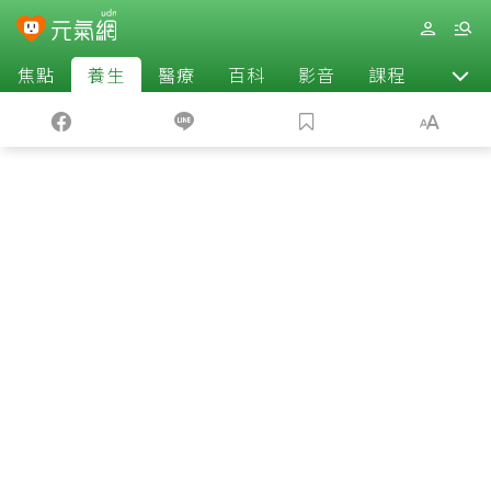
焦點
養生
醫療
百科
影音
課程
退休