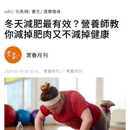
udn
/
元氣網
/
養生
/
健康瘦身
冬天減肥最有效？營養師教
你減掉肥肉又不減掉健康
常春月刊
常春月刊 ／ 常春月刊
2020-01-05 09:35:41