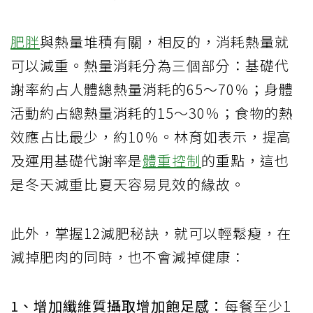
肥胖
與熱量堆積有關，相反的，消耗熱量就
可以減重。熱量消耗分為三個部分：基礎代
謝率約占人體總熱量消耗的
65
～
70
％；身體
活動約占總熱量消耗的
15
～
30
％；食物的熱
效應占比最少，約
10
％。
林育如表示，提高
及運用基礎代謝率是
體重控制
的重點，這也
是冬天減重比夏天容易見效的緣故。
此外，
掌握
12
減肥秘訣，就可以輕鬆瘦，在
減掉肥肉的同時，也不會減掉健康：
1
、增加纖維質攝取增加飽足感：
每餐至少
1