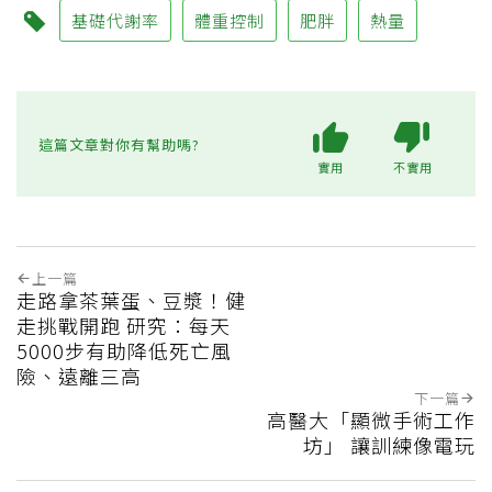
基礎代謝率
體重控制
肥胖
熱量
這篇文章對你有幫助嗎?
實用
不實用
上一篇
走路拿茶葉蛋、豆漿！健
走挑戰開跑 研究：每天
5000步有助降低死亡風
險、遠離三高
下一篇
高醫大「顯微手術工作
坊」 讓訓練像電玩