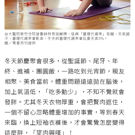
台大醫院新竹分院營養師林育如解釋，這與「基礎代謝率」有關，天氣越
冷，基礎代謝率會較高，冬天的基礎代謝率會比夏天高5%。
圖／常春月刊提供
冬天節慶聚會很多，從聖誕節、尾牙、年
終、進補、團圓飯，一路吃到元宵節，親友
相聚、美食當前，體重問題遠遠拋在腦後，
加上氣溫低，「吃多動少」，不知不覺就會
發胖。尤其冬天衣物厚重，會把贅肉遮住，
一個不留心忽略體重增加的事實，等到春天
來臨，換上短袖衣褲後，才會驚覺怎麼變得
這麼胖，「望肉興嘆」！