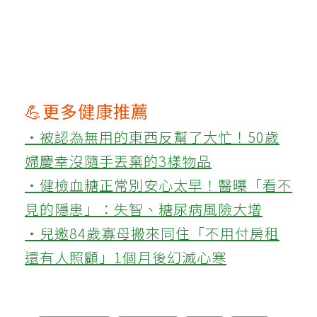
💪更多健康推薦
‧被認為無用的東西反幫了大忙！50歲
婦慶幸沒隨手丟棄的3樣物品
‧健檢血糖正常別安心太早！醫曝「看不
見的隱患」：失智、糖尿病風險大增
‧兒邀84歲寡母搬來同住「不用付房租
還有人照顧」1個月後幻滅心寒