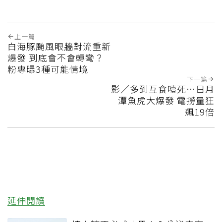
上一篇
白海豚颱風眼牆對流重新
爆發 到底會不會轉彎？
粉專曝3種可能情境
下一篇
影／多到互食噎死…日月
潭魚虎大爆發 電撈量狂
飆19倍
延伸閱讀