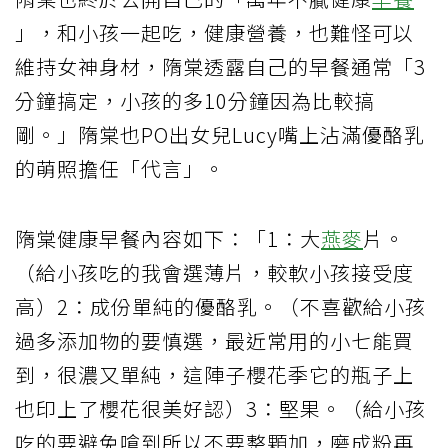
」，和小孩一起吃，健康營養，也難怪可以
維持女神身材，隋棠透露自己的早餐通常「3
分鐘搞定，小孩的多10分鐘因為比較搞
剛。」隋棠也PO出女兒Lucy嘴上沾滿優酪乳
的萌照擔任「代言」。
隋棠健康早餐內容如下：「1：大
燕麥
片。
（給小孩吃的我會選薄片，較軟小孩接受度
高）2：成份單純的優酪乳。（不喜歡給小孩
過多添加物的要慎選，最近常用的小七能買
到，很濃又單純，這陣子櫻花季它的瓶子上
也印上了櫻花很美好認）3：堅果。（給小孩
吃的要避免嗆到所以不要整顆加，磨成粉再