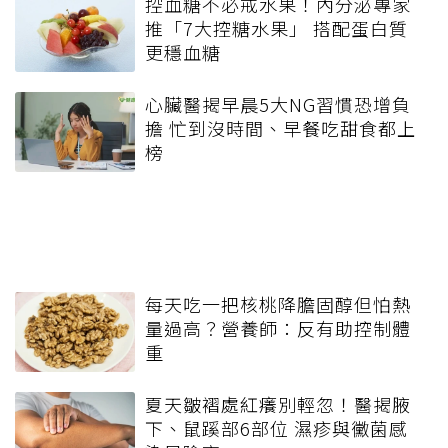
控血糖不必戒水果！內分泌專家
推「7大控糖水果」 搭配蛋白質
更穩血糖
心臟醫揭早晨5大NG習慣恐增負
擔 忙到沒時間、早餐吃甜食都上
榜
每天吃一把核桃降膽固醇但怕熱
量過高？營養師：反有助控制體
重
夏天皺褶處紅癢別輕忽！醫揭腋
下、鼠蹊部6部位 濕疹與黴菌感