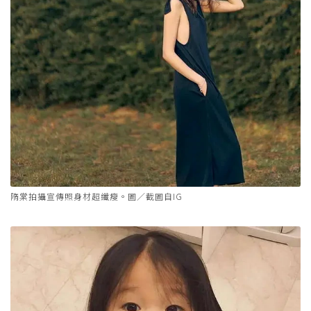
隋棠拍攝宣傳照身材超纖瘦。圖／截圖自IG