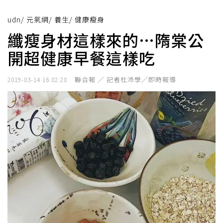
udn
/
元氣網
/
養生
/
健康瘦身
纖瘦身材這樣來的…隋棠公
開超健康早餐這樣吃
聯合報 ／ 記者杜沛學╱即時報導
2019-03-14 16:02:20