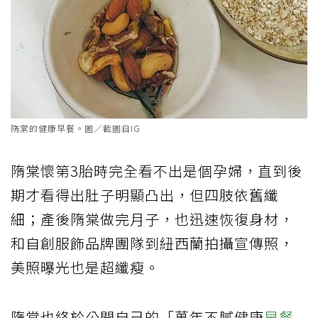
隋棠的健康早餐。圖／截圖自IG
隋棠懷第3胎時完全看不出是個孕婦，直到後
期才看得出肚子明顯凸出，但四肢依舊纖
細；產後隋棠做完月子，也迅速恢復身材，
和自創服飾品牌團隊到紐西蘭拍攝宣傳照，
美照曝光也是超纖瘦。
隋棠也終於公開自己的「萬年不膩健康
早餐