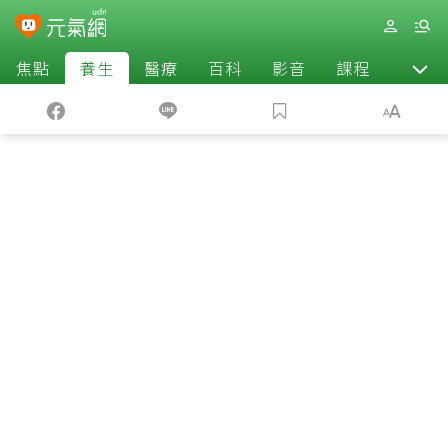
焦點
養生
醫療
百科
影音
課程
退休