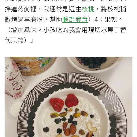
拌進燕麥裡，我通常是選生
核桃
，將核桃稍
微烤過再磨粉，幫助
腦部發育
）4：果乾。
（增加風味。小孩吃的我會用現切水果丁替
代果乾）」