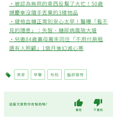
‧被認為無用的東西反幫了大忙！50歲
婦慶幸沒隨手丟棄的3樣物品
‧健檢血糖正常別安心太早！醫曝「看不
見的隱患」：失智、糖尿病風險大增
‧兒邀84歲寡母搬來同住「不用付房租
還有人照顧」1個月後幻滅心寒
燕麥
早餐
核桃
腦部發育
這篇文章對你有幫助嗎?
實用
不實用