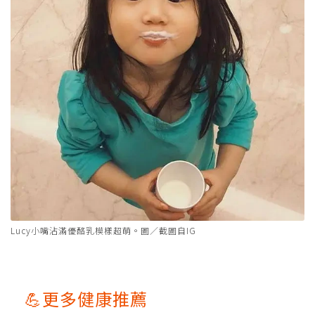
Lucy小嘴沾滿優酪乳模樣超萌。圖／截圖自IG
💪更多健康推薦