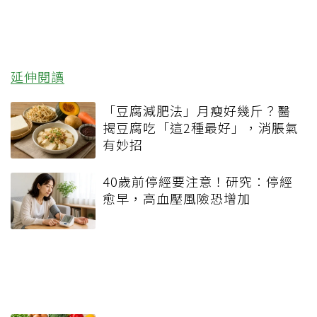
延伸閱讀
「豆腐減肥法」月瘦好幾斤？醫
揭豆腐吃「這2種最好」，消脹氣
有妙招
40歲前停經要注意！研究：停經
愈早，高血壓風險恐增加