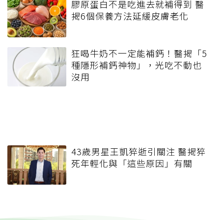
膠原蛋白不是吃進去就補得到 醫
揭6個保養方法延緩皮膚老化
狂喝牛奶不一定能補鈣！醫揭「5
種隱形補鈣神物」，光吃不動也
沒用
43歲男星王凱猝逝引關注 醫揭猝
死年輕化與「這些原因」有關