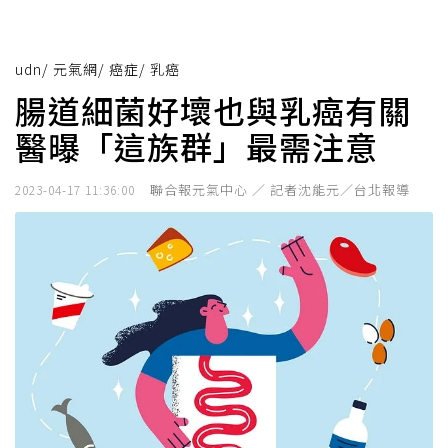
udn
/
元氣網
/
癌症
/
乳癌
腸道細菌好壞也與乳癌有關
醫曝「這族群」最需注意
聯合報元氣中心 ／ 記者沈能元／台北報導
2023-04-17 11:36:00