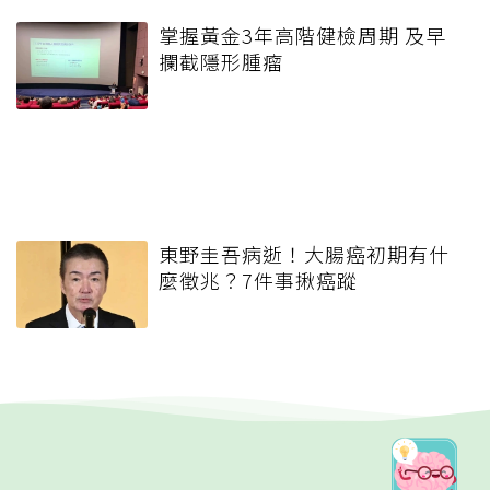
掌握黃金3年高階健檢周期 及早
攔截隱形腫瘤
東野圭吾病逝！大腸癌初期有什
麼徵兆？7件事揪癌蹤