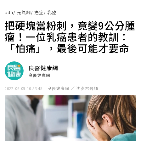
udn
/
元氣網
/
癌症
/
乳癌
把硬塊當粉刺，竟變9公分腫
瘤！一位乳癌患者的教訓：
「怕痛」，最後可能才要命
良醫健康網
良醫健康網
良醫健康網 ／ 沈彥君醫師
2022-06-09 10:53:45