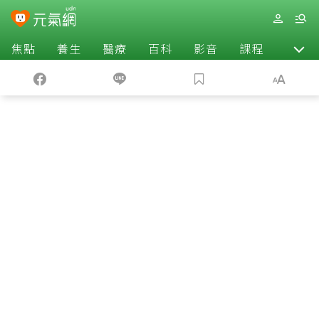
焦點
養生
醫療
百科
影音
課程
退休