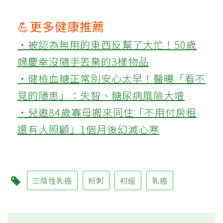
💪更多健康推薦
‧被認為無用的東西反幫了大忙！50歲
婦慶幸沒隨手丟棄的3樣物品
‧健檢血糖正常別安心太早！醫曝「看不
見的隱患」：失智、糖尿病風險大增
‧兒邀84歲寡母搬來同住「不用付房租
還有人照顧」1個月後幻滅心寒
三陰性乳癌
粉刺
初經
乳癌