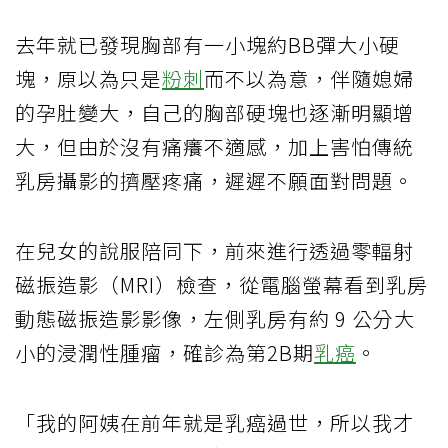
去年就已發現胸部有一小塊約BB彈大小硬
塊，原以為只是
粉刺
而不以為意，伴隨媳婦
的孕肚變大，自己的胸部硬塊也逐漸明顯增
大，但由於沒有痛癢不適感，加上害怕傳統
乳房攝影的擠壓疼痛，遲遲不願面對問題。
在兒女的說服陪同下，前來進行透過零輻射
磁振造影（MRI）檢查，從電腦螢幕看到乳房
動態磁振造影影像，左側乳房有約 9 公分大
小的浸潤性腫瘤，確診為第2B期
乳癌
。
「我的阿姨在前年就是乳癌過世，所以我才