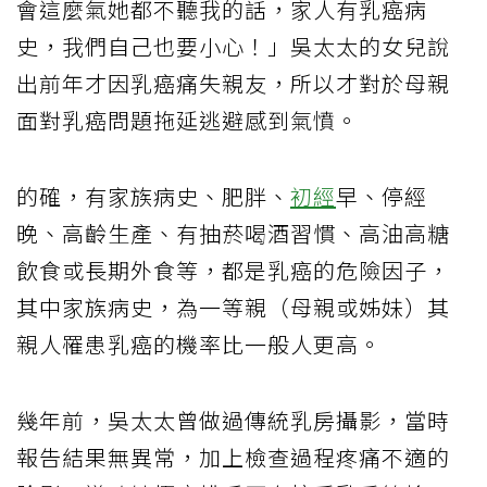
會這麼氣她都不聽我的話，家人有乳癌病
史，我們自己也要小心！」吳太太的女兒說
出前年才因乳癌痛失親友，所以才對於母親
面對乳癌問題拖延逃避感到氣憤。
的確，有家族病史、肥胖、
初經
早、停經
晚、高齡生產、有抽菸喝酒習慣、高油高糖
飲食或長期外食等，都是乳癌的危險因子，
其中家族病史，為一等親（母親或姊妹）其
親人罹患乳癌的機率比一般人更高。
幾年前，吳太太曾做過傳統乳房攝影，當時
報告結果無異常，加上檢查過程疼痛不適的