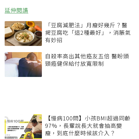
延伸閱讀
「豆腐減肥法」月瘦好幾斤？醫
揭豆腐吃「這2種最好」，消脹氣
有妙招
自殺率高出其他癌友五倍 醫盼頭
頸癌健保給付放寬限制
【慢病100問】小孩BMI超過同齡
97%，長輩說長大就會抽高變
瘦，到底什麼時候該介入？