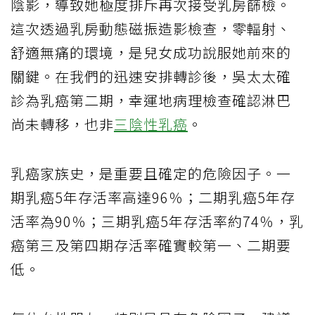
陰影，導致她極度排斥再次接受乳房篩檢。
這次透過乳房動態磁振造影檢查，零輻射、
舒適無痛的環境，是兒女成功說服她前來的
關鍵。在我們的迅速安排轉診後，吳太太確
診為乳癌第二期，幸運地病理檢查確認淋巴
尚未轉移，也非
三陰性乳癌
。
乳癌家族史，是重要且確定的危險因子。一
期乳癌5年存活率高達96％；二期乳癌5年存
活率為90％；三期乳癌5年存活率約74％，乳
癌第三及第四期存活率確實較第一、二期要
低。