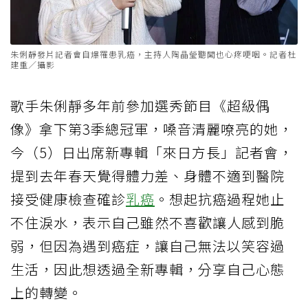
朱俐靜發片記者會自爆罹患乳癌，主持人陶晶瑩聽聞也心疼哽咽。記者杜
建重／攝影
歌手朱俐靜多年前參加選秀節目《超級偶
像》拿下第3季總冠軍，嗓音清麗嘹亮的她，
今（5）日出席新專輯「來日方長」記者會，
提到去年春天覺得體力差、身體不適到醫院
接受健康檢查確診
乳癌
。想起抗癌過程她止
不住淚水，表示自己雖然不喜歡讓人感到脆
弱，但因為遇到癌症，讓自己無法以笑容過
生活，因此想透過全新專輯，分享自己心態
上的轉變。