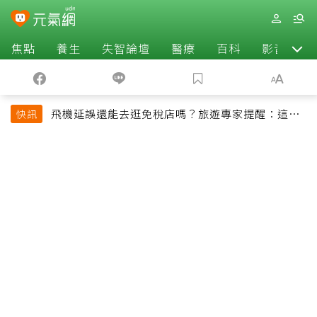
焦點
養生
失智論壇
醫療
百科
影音
飛機延誤還能去逛免稅店嗎？旅遊專家提醒：這個
快訊
時間最好別離開登機門