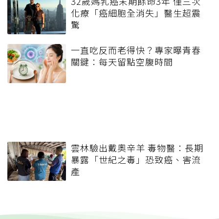
32歲媽乳癌末期餘命3年 僅三次
化療「癌細胞全消失」醫生超震
驚
一直吃反而老得快？專家曝青春
關鍵：每天留點空腹時間
雲林驗出戴奧辛羊 毒物醫：長期
暴露「世紀之毒」恐致癌、害流
產