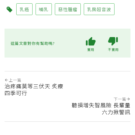
乳癌
哺乳
惡性腫瘤
乳房超音波
這篇文章對你有幫助嗎?
實用
不實用
上一篇
治疼痛莫等三伏天 炙療
四季可行
下一篇
聽損增失智風險 長輩量
六力揪警訊