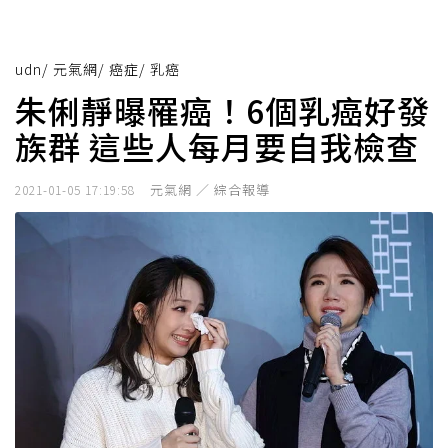
udn
/
元氣網
/
癌症
/
乳癌
朱俐靜曝罹癌！6個乳癌好發
族群 這些人每月要自我檢查
元氣網 ／ 綜合報導
2021-01-05 17:19:58