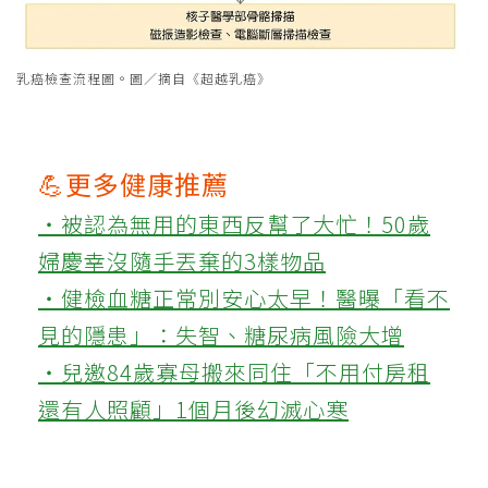
乳癌檢查流程圖。圖／摘自《超越乳癌》
💪更多健康推薦
‧被認為無用的東西反幫了大忙！50歲
婦慶幸沒隨手丟棄的3樣物品
‧健檢血糖正常別安心太早！醫曝「看不
見的隱患」：失智、糖尿病風險大增
‧兒邀84歲寡母搬來同住「不用付房租
還有人照顧」1個月後幻滅心寒