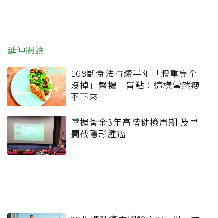
延伸閱讀
168斷食法持續半年「體重完全
沒掉」醫揭一盲點：這樣當然瘦
不下來
掌握黃金3年高階健檢周期 及早
攔截隱形腫瘤