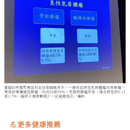
書田診所整形美容科主任劉國威表示，一般來說良性乳房腫瘤分為兩種，
常見的是纖維性腺瘤，約占80至90％，而管狀腺瘤罕見，僅占良性的0.13
至1.7％，臨床上個案數極少。記者簡浩正／攝影
💪更多健康推薦