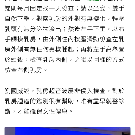
婦則每月固定找一天檢查；請以坐姿，雙手
自然下垂，觀察乳房的外觀有無變化，輕壓
乳頭有無分泌物流出；然後左手下垂，以右
手觸摸乳房，由外側往內按壓滑動檢查左乳
房外側有無任何異樣腫起；再將左手高舉置
於頭後，檢查乳房內側，之後以同樣的方式
檢查右側乳房。
劉國威說，乳房超音波屬非侵入檢查，對於
乳房腫瘤的鑑別很有幫助，唯有盡早就醫診
斷，才能確保女性健康。