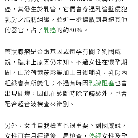
癌，其發生於乳管，它們會穿過乳管壁侵犯
乳房之脂肪組織，並進一步擴散到身體其他
的器官，占了
乳癌
的約80%。
管狀腺瘤是否跟基因或懷孕有關？劉國威
說，臨床上原因仍未知。不過女性在懷孕期
間，由於荷爾蒙影響加上日後哺乳，乳房內
組織會有所變化；不過有時因
乳腺阻塞
也會
出現硬塊，因此在診斷時除了觸診外，也會
配合超音波檢查來辨別。
另外，女性自我檢查也很重要。劉國威說，
女性可在月經過後一周檢查，
停經
女性及孕