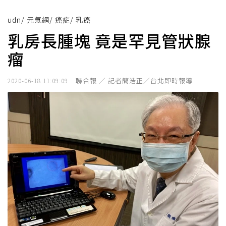
udn
/
元氣網
/
癌症
/
乳癌
乳房長腫塊 竟是罕見管狀腺
瘤
聯合報 ／ 記者簡浩正／台北即時報導
2020-06-18 11:09:09