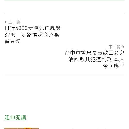
上一篇
日行5000步降死亡風險
37% 走路換超商茶葉
蛋豆漿
下一篇
台中市警局長吳敬田女兒
淪詐欺共犯遭判刑 本人
今回應了
延伸閱讀