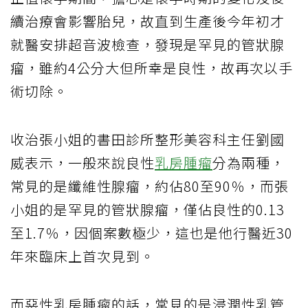
續治療會影響胎兒，故直到生產後今年初才
就醫安排超音波檢查，發現是罕見的管狀腺
瘤，雖約4公分大但所幸是良性，故再次以手
術切除。
收治張小姐的書田診所整形美容科主任劉國
威表示，一般來說良性
乳房腫瘤
分為兩種，
常見的是纖維性腺瘤，約佔80至90％，而張
小姐的是罕見的管狀腺瘤，僅佔良性的0.13
至1.7％，因個案數極少，這也是他行醫近30
年來臨床上首次見到。
而惡性乳房腫瘤的話，常見的是浸潤性乳管