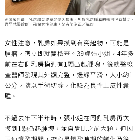
劉國威呼籲，乳房超音波屬非侵入檢查，對於乳房腫瘤的鑑別很有幫助，
盡早就醫診斷，確保女性健康。記者簡浩正／攝影
女性注意，乳房如果摸到有突起物，可能是
腫瘤，應立即就醫檢查。39歲張小姐，4年多
前在右側乳房摸到有1顆凸起腫塊，後就醫檢
查醫師發現其外觀完整，邊緣平滑，大小約1
公分，隨以手術切除，化驗為良性上皮性囊
腫。
不過去年下半年時，張小姐在同側乳房再次
摸到1顆凸起腫塊，並自覺比之前大顆，但因
正值懷孕期間，擔心是懷孕時期的變化及後