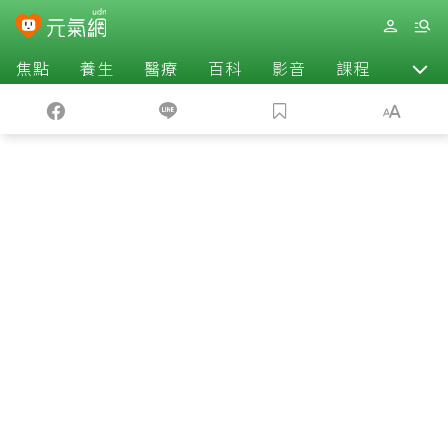
焦點
養生
醫療
百科
影音
課程
退休