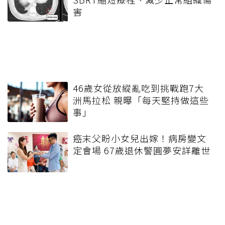
害
46歲女從放縱亂吃到挑戰跑7大
洲馬拉松 親曝「每天堅持做這些
事」
癌末父盼小女兒出嫁！病房變文
定會場 67歲退休警圓夢安詳離世