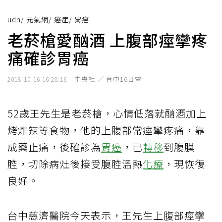
udn
/
元氣網
/
癌症
/
胃癌
老菸槍愛酗酒 上腹部痙攣疼
痛確診胃癌
中央社 ／ 台中16日電
2018-10-16 16:28:16
52歲王先生是老菸槍，心情低落就酗酒加上
烤炸辣等食物，他的上腹部常痙攣疼痛，靠
成藥止痛，後確診為
胃癌
，已
轉移
到腹膜
腔，切除病灶後接受腹腔溫熱
化療
，現恢復
良好。
台中慈濟醫院今天表示，王先生上腹部痙攣