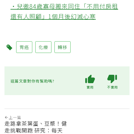
‧兒邀84歲寡母搬來同住「不用付房租
還有人照顧」1個月後幻滅心寒
胃癌
化療
轉移
這篇文章對你有幫助嗎?
實用
不實用
上一篇
走路拿茶葉蛋、豆漿！健
走挑戰開跑 研究：每天