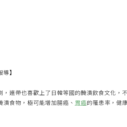
報導】
劇，連帶也喜歡上了日韓等國的醃漬飲食文化，
醃漬食物，極可能增加腸癌、
胃癌
的罹患率，健