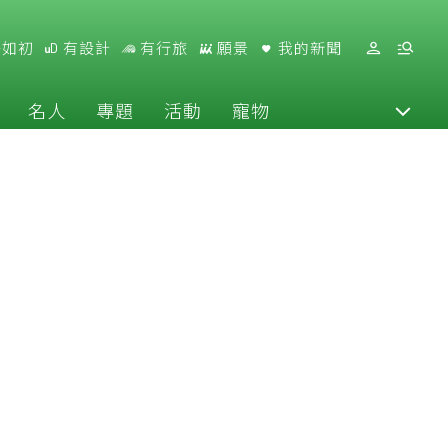
好如初
有設計
有行旅
願景
我的新聞
名人
專題
活動
寵物