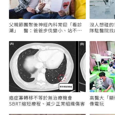
父親節團聚後神經內科常迎「看診
沒人想碰的
潮」 醫：爸爸步伐變小、站不起
隊駐醫院找
來別只當老化
溫度
癌症寡轉移不等於無治療機會
高醫大「顯
SBRT縮短療程、減少正常組織傷害
像電玩