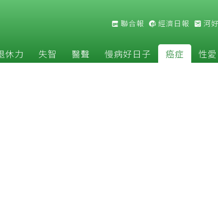
聯合報
經濟日報
河
退休力
失智
醫聲
慢病好日子
癌症
性愛