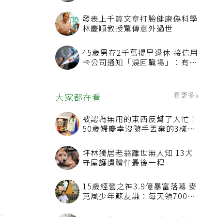
養師揭「反而有好處」某些族群
才要禁
發表上千篇文章打臉健康偽科學
林慶順教授驚傳意外過世
45歲男存2千萬提早退休 接信用
卡公司通知「淚回職場」：有錢
也碰壁
看更多
大家都在看
被認為無用的東西反幫了大忙！
50歲婦慶幸沒隨手丟棄的3樣物
品
坪林獨居老翁離世無人知 13犬
守屋護遺體伴最後一程
15歲經營之神3.9億暴富落幕 麥
克風少年蘇友謙：每天領700元
過日子