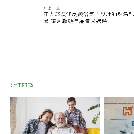
上一篇
花大錢裝修反變俗氣！設計師點名5
潢 讓客廳顯得廉價又過時
延伸閱讀