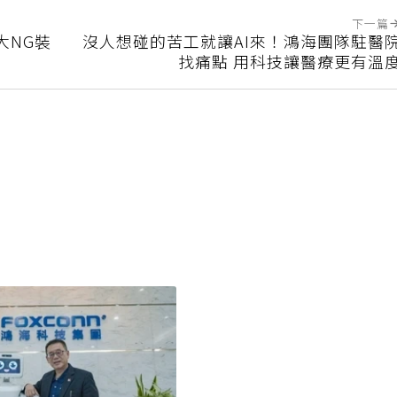
下一篇
大NG裝
沒人想碰的苦工就讓AI來！鴻海團隊駐醫
找痛點 用科技讓醫療更有溫