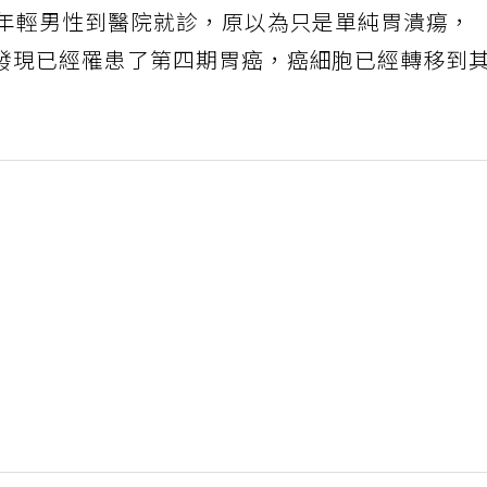
歲年輕男性到醫院就診，原以為只是單純胃潰瘍，
發現已經罹患了第四期胃癌，癌細胞已經轉移到