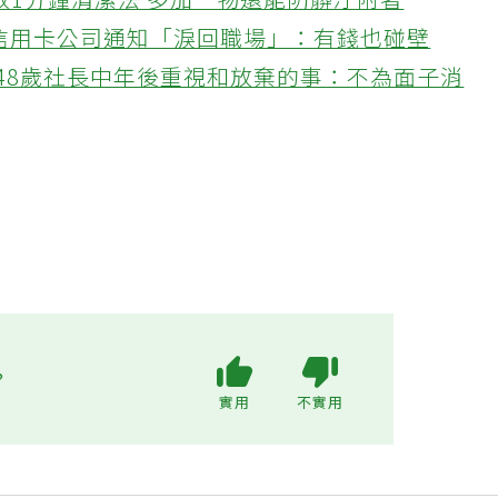
教1分鐘清潔法 多加一物還能防髒汙附著
接信用卡公司通知「淚回職場」：有錢也碰壁
48歲社長中年後重視和放棄的事：不為面子消
?
實用
不實用