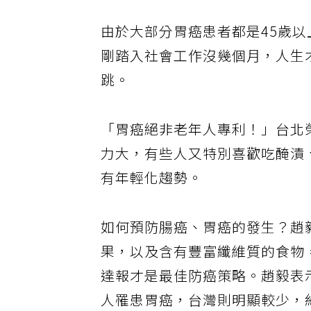
由於大部分胃癌患者都是45歲
剛踏入社會工作沒幾個月，人生
跳。
「胃癌絕非老年人專利！」台北
力大，有些人又特別喜歡吃醃漬
有年輕化趨勢。
如何預防腸癌、胃癌的發生？趙
果，以及含有豐富纖維質的食物
達報才是最佳防癌策略。趙毅表示
人罹患胃癌，台灣則明顯較少，約