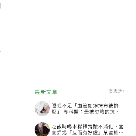
因
以
看更多
最新文章
睡眠不足「血管如擰抹布被擠
壓」 專科醫：最被忽略的抗老
方法
吃飯時喝水稀釋胃酸不消化？營