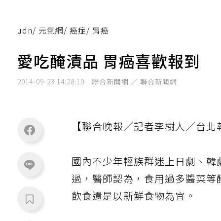
udn
/
元氣網
/
癌症
/
胃癌
愛吃醃漬品 胃癌喜歡報到
2014-09-23 14:28:10
聯合新聞網 ／ 聯合新聞網
【聯合晚報／記者李樹人／台北
國內不少年輕族群迷上日劇、韓
過，醫師認為，食用過多醬菜等
飲食還是以新鮮食物為宜。