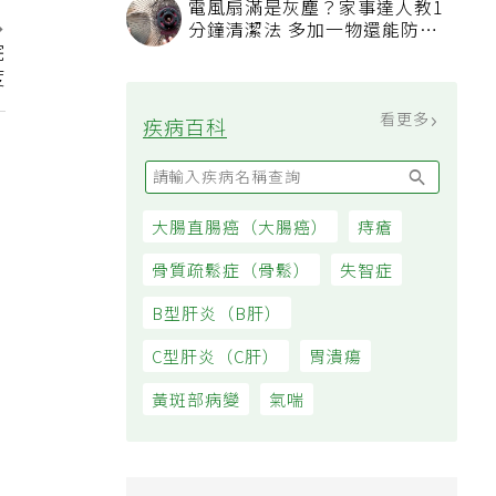
電風扇滿是灰塵？家事達人教1
分鐘清潔法 多加一物還能防髒
院
汙附著
度
看更多
疾病百科
大腸直腸癌（大腸癌）
痔瘡
骨質疏鬆症（骨鬆）
失智症
B型肝炎（B肝）
C型肝炎（C肝）
胃潰瘍
黃斑部病變
氣喘