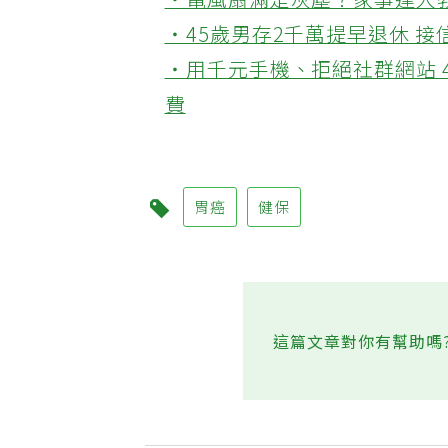
‧電風扇滿是灰塵？家事達人
‧45歲男存2千萬提早退休 
‧用千元手機、拒絕社群網站 
費
胃癌
健保
這篇文章對你有幫助嗎