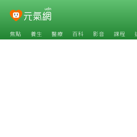
焦點
養生
醫療
百科
影音
課程