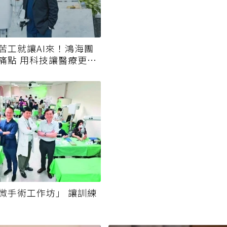
苦工就讓AI來！鴻海團
痛點 用科技讓醫療更有
微手術工作坊」 讓訓練