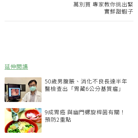
萬別買 專家教你挑出緊
實鮮甜蝦子
延伸閱讀
50歲男腹脹、消化不良長達半年
醫檢查出「胃藏6公分基質瘤」
9成胃癌 與幽門螺旋桿菌有關！
預防2重點