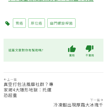
胃癌
原位癌
幽門螺旋桿菌
這篇文章對你有幫助嗎?
實用
不實用
上一篇
真空打包法風靡社群？專
家揭4大隱形地獄：托運
恐超重
下一篇
冷凍蝦出現厚霜大冰塊千