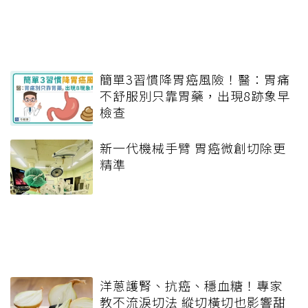
簡單3習慣降胃癌風險！醫：胃痛
不舒服別只靠胃藥，出現8跡象早
檢查
新一代機械手臂 胃癌微創切除更
精準
洋蔥護腎、抗癌、穩血糖！專家
教不流淚切法 縱切橫切也影響甜