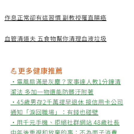
作息正常卻有這習慣 副教授罹直腸癌
血管清道夫 五食物幫你清理血液垃圾
💪更多健康推薦
‧電風扇滿是灰塵？家事達人教1分鐘清
潔法 多加一物還能防髒汙附著
‧45歲男存2千萬提早退休 接信用卡公司
通知「淚回職場」：有錢也碰壁
‧用千元手機、拒絕社群網站 48歲社長
中年後重視和放棄的事：不為面子消費