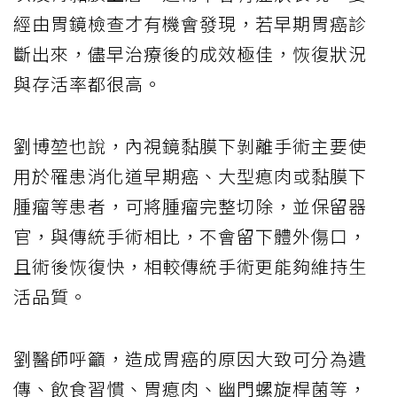
經由胃鏡檢查才有機會發現，若早期胃癌診
斷出來，儘早治療後的成效極佳，恢復狀況
與存活率都很高。
劉博堃也說，內視鏡黏膜下剝離手術主要使
用於罹患消化道早期癌、大型瘜肉或黏膜下
腫瘤等患者，可將腫瘤完整切除，並保留器
官，與傳統手術相比，不會留下體外傷口，
且術後恢復快，相較傳統手術更能夠維持生
活品質。
劉醫師呼籲，造成胃癌的原因大致可分為遺
傳、飲食習慣、胃瘜肉、幽門螺旋桿菌等，