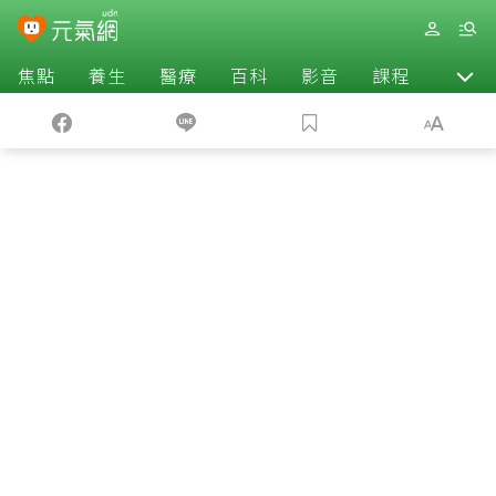
焦點
養生
醫療
百科
影音
課程
退休