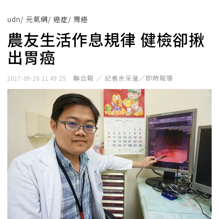
udn
/
元氣網
/
癌症
/
胃癌
農友生活作息規律 健檢卻揪
出胃癌
聯合報 ／ 記者余采瀅╱即時報導
2017-09-26 11:49:25