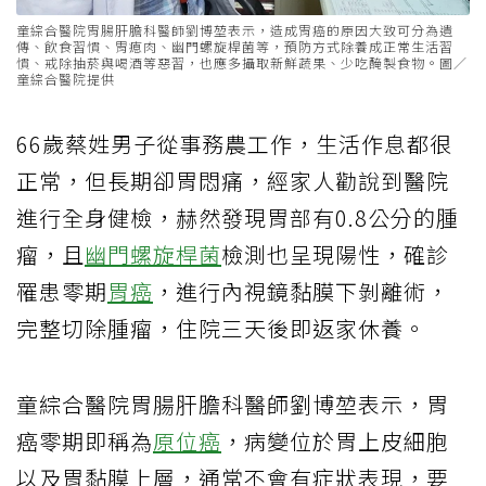
童綜合醫院胃腸肝膽科醫師劉博堃表示，造成胃癌的原因大致可分為遺
傳、飲食習慣、胃瘜肉、幽門螺旋桿菌等，預防方式除養成正常生活習
慣、戒除抽菸與喝酒等惡習，也應多攝取新鮮蔬果、少吃醃製食物。圖／
童綜合醫院提供
66歲蔡姓男子從事務農工作，生活作息都很
正常，但長期卻胃悶痛，經家人勸說到醫院
進行全身健檢，赫然發現胃部有0.8公分的腫
瘤，且
幽門螺旋桿菌
檢測也呈現陽性，確診
罹患零期
胃癌
，進行內視鏡黏膜下剝離術，
完整切除腫瘤，住院三天後即返家休養。
童綜合醫院胃腸肝膽科醫師劉博堃表示，胃
癌零期即稱為
原位癌
，病變位於胃上皮細胞
以及胃黏膜上層，通常不會有症狀表現，要