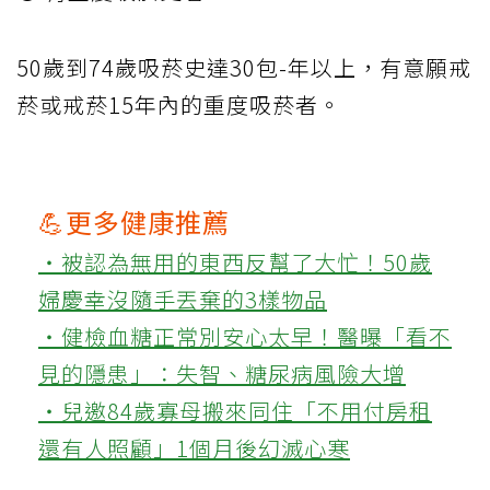
50歲到74歲吸菸史達30包-年以上，有意願戒
菸或戒菸15年內的重度吸菸者。
💪更多健康推薦
‧被認為無用的東西反幫了大忙！50歲
婦慶幸沒隨手丟棄的3樣物品
‧健檢血糖正常別安心太早！醫曝「看不
見的隱患」：失智、糖尿病風險大增
‧兒邀84歲寡母搬來同住「不用付房租
還有人照顧」1個月後幻滅心寒