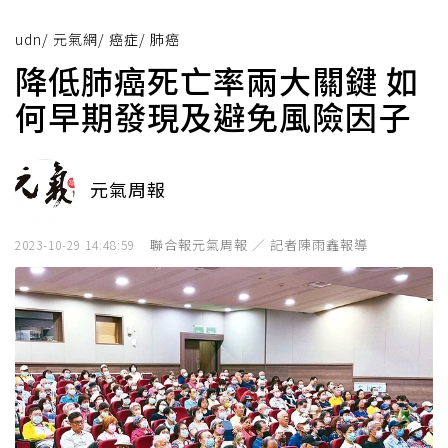
udn
/
元氣網
/
癌症
/
肺癌
降低肺癌死亡率兩大關鍵 如
何早期發現及避免風險因子
元氣周報
聯合報元氣周報 ／ 記者陳雨鑫報導
2023-10-29 14:48:59