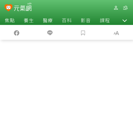
焦點
養生
醫療
百科
影音
課程
退休