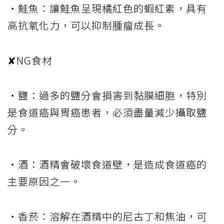
・鮭魚：讓鮭魚呈現橘紅色的蝦紅素，具有
高抗氧化力，可以抑制腫瘤成長。
✘NG食材
・鹽：過多的鹽分會損害到黏膜細胞，特別
是食道癌與胃癌患者，必須盡量減少攝取鹽
分。
・酒：酒精會破壞食道壁，是造成食道癌的
主要原因之一。
・香菸：溶解在酒精中的尼古丁和焦油，可