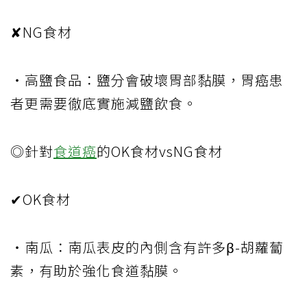
✘NG食材
・高鹽食品：鹽分會破壞胃部黏膜，胃癌患
者更需要徹底實施減鹽飲食。
◎針對
食道癌
的OK食材vsNG食材
✔OK食材
・南瓜：南瓜表皮的內側含有許多β-胡蘿蔔
素，有助於強化食道黏膜。