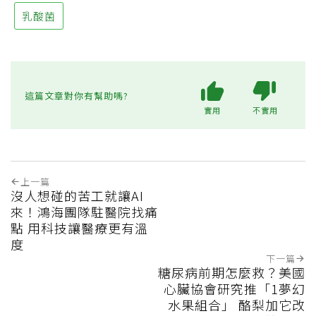
乳酸菌
這篇文章對你有幫助嗎?
實用
不實用
上一篇
沒人想碰的苦工就讓AI
來！鴻海團隊駐醫院找痛
點 用科技讓醫療更有溫
度
下一篇
糖尿病前期怎麼救？美國
心臟協會研究推「1夢幻
水果組合」 酪梨加它改