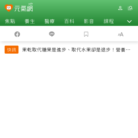
焦點
養生
醫療
百科
影音
課程
退休
果乾取代糖果是進步、取代水果卻是退步！營養師
快訊
揭果乾堅果常見健康陷阱