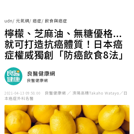
udn
/
元氣網
/
癌症
/
飲食與癌症
檸檬、芝麻油、無糖優格...
就可打造抗癌體質！日本癌
症權威獨創「防癌飲食8法」
良醫健康網
良醫健康網
良醫健康網 ／ 濟陽高穗Takaho Watayo／日
2021-04-13 09:58:00
本癌症外科名醫