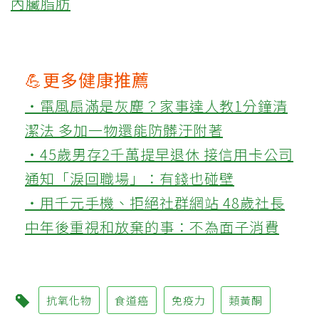
內臟脂肪
💪更多健康推薦
‧電風扇滿是灰塵？家事達人教1分鐘清
潔法 多加一物還能防髒汙附著
‧45歲男存2千萬提早退休 接信用卡公司
通知「淚回職場」：有錢也碰壁
‧用千元手機、拒絕社群網站 48歲社長
中年後重視和放棄的事：不為面子消費
抗氧化物
食道癌
免疫力
類黃酮