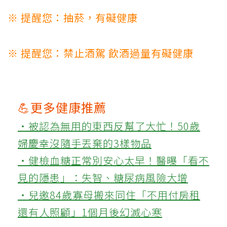
※ 提醒您：抽菸，有礙健康
※ 提醒您：禁止酒駕 飲酒過量有礙健康
💪更多健康推薦
‧被認為無用的東西反幫了大忙！50歲
婦慶幸沒隨手丟棄的3樣物品
‧健檢血糖正常別安心太早！醫曝「看不
見的隱患」：失智、糖尿病風險大增
‧兒邀84歲寡母搬來同住「不用付房租
還有人照顧」1個月後幻滅心寒