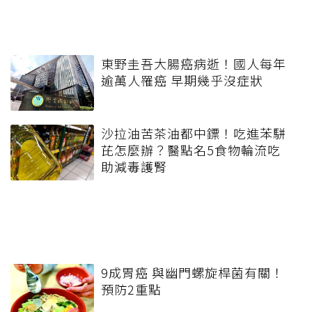
東野圭吾大腸癌病逝！國人每年
逾萬人罹癌 早期幾乎沒症狀
沙拉油苦茶油都中鏢！吃進苯駢
芘怎麼辦？醫點名5食物輪流吃
助減毒護腎
9成胃癌 與幽門螺旋桿菌有關！
預防2重點