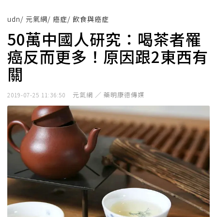
udn
/
元氣網
/
癌症
/
飲食與癌症
50萬中國人研究：喝茶者罹
癌反而更多！原因跟2東西有
關
元氣網 ／ 藥明康德傳媒
2019-07-25 11:36:50