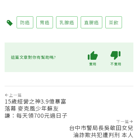
防癌
胃癌
乳腺癌
直腸癌
茶飲
這篇文章對你有幫助嗎?
實用
不實用
上一篇
15歲經營之神3.9億暴富
落幕 麥克風少年蘇友
謙：每天領700元過日子
下一篇
台中市警局長吳敬田女兒
淪詐欺共犯遭判刑 本人