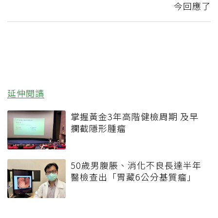
今回應了
延伸閱讀
掌握黃金3年高階健檢周期 及早
攔截隱形腫瘤
50歲男腹脹、消化不良長達半年
醫檢查出「胃藏6公分基質瘤」