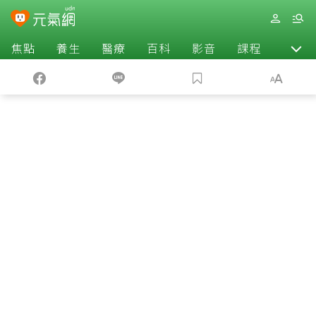
焦點
養生
醫療
百科
影音
課程
退休