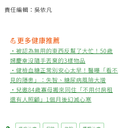
責任編輯：吳依凡
💪更多健康推薦
‧被認為無用的東西反幫了大忙！50歲
婦慶幸沒隨手丟棄的3樣物品
‧健檢血糖正常別安心太早！醫曝「看不
見的隱患」：失智、糖尿病風險大增
‧兒邀84歲寡母搬來同住「不用付房租
還有人照顧」1個月後幻滅心寒