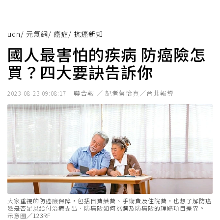
udn
/
元氣網
/
癌症
/
抗癌新知
國人最害怕的疾病 防癌險怎
買？四大要訣告訴你
聯合報 ／ 記者蔡怡真／台北報導
2023-08-23 09:08:17
大家重視的防癌險保障，包括自費藥費、手術費及住院費，也想了解防癌
險是否足以給付治療支出、防癌險如何挑選及防癌險的理賠項目差異。
示意圖╱123RF