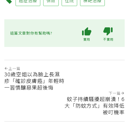
癌症治療
保險
住院
標靶治療
這篇文章對你有幫助嗎?
實用
不實用
上一篇
30歲空姐以為臉上長濕
疹「確診皮膚癌」年輕時
一習慣釀惡果超後悔
下一篇
蚊子持續騷擾超崩潰！6
大「防蚊方式」有效降低
被叮機率