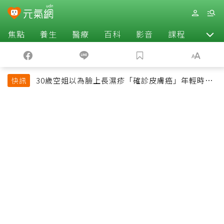
焦點
養生
醫療
百科
影音
課程
退休
30歲空姐以為臉上長濕疹「確診皮膚癌」年輕時一
快訊
習慣釀惡果超後悔