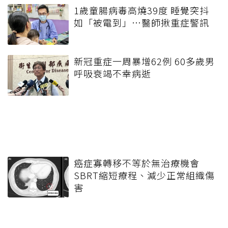
1歲童腸病毒高燒39度 睡覺突抖
如「被電到」…醫師揪重症警訊
新冠重症一周暴增62例 60多歲男
呼吸衰竭不幸病逝
癌症寡轉移不等於無治療機會
SBRT縮短療程、減少正常組織傷
害