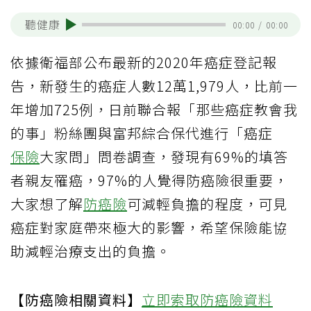
聽健康
00:00
/
00:00
依據衛福部公布最新的2020年癌症登記報
告，新發生的癌症人數12萬1,979人，比前一
年增加725例，日前聯合報「那些癌症教會我
的事」粉絲團與富邦綜合保代進行「癌症
保險
大家問」問卷調查，發現有69%的填答
者親友罹癌，97%的人覺得防癌險很重要，
大家想了解
防癌險
可減輕負擔的程度，可見
癌症對家庭帶來極大的影響，希望保險能協
助減輕治療支出的負擔。
【防癌險相關資料】
立即索取防癌險資料