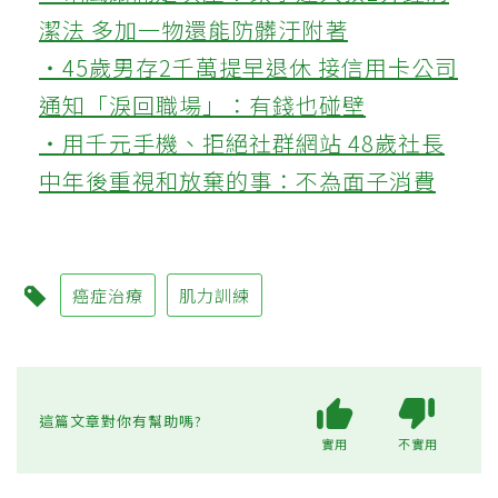
潔法 多加一物還能防髒汙附著
‧45歲男存2千萬提早退休 接信用卡公司
通知「淚回職場」：有錢也碰壁
‧用千元手機、拒絕社群網站 48歲社長
中年後重視和放棄的事：不為面子消費
癌症治療
肌力訓練
這篇文章對你有幫助嗎?
實用
不實用