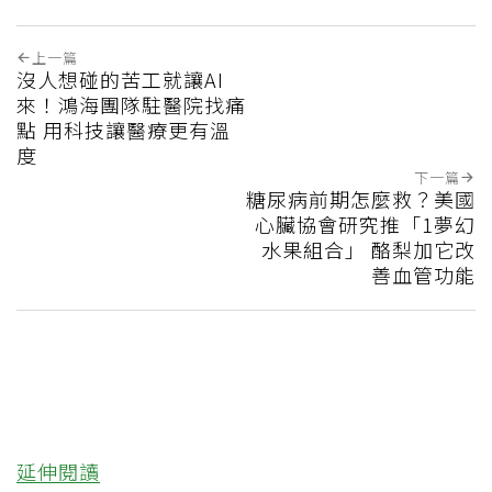
上一篇
沒人想碰的苦工就讓AI
來！鴻海團隊駐醫院找痛
點 用科技讓醫療更有溫
度
下一篇
糖尿病前期怎麼救？美國
心臟協會研究推「1夢幻
水果組合」 酪梨加它改
善血管功能
延伸閱讀