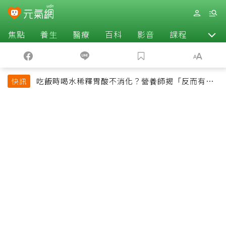
焦點
養生
醫療
百科
影音
課程
退休
吃飯時喝水稀釋胃酸不消化？營養師揭「反而有好
快訊
處」某些族群才要禁