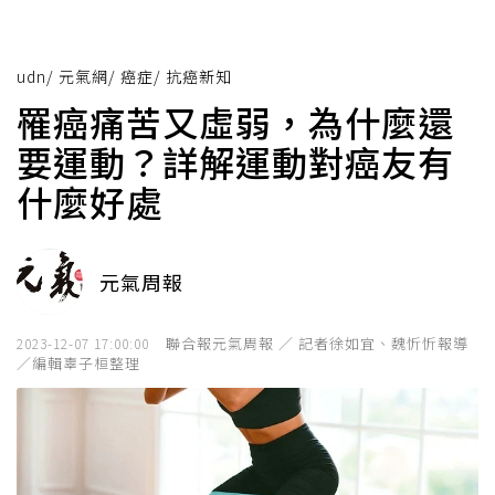
udn
/
元氣網
/
癌症
/
抗癌新知
罹癌痛苦又虛弱，為什麼還
要運動？詳解運動對癌友有
什麼好處
元氣周報
聯合報元氣周報 ／ 記者徐如宜、魏忻忻報導
2023-12-07 17:00:00
／編輯辜子桓整理