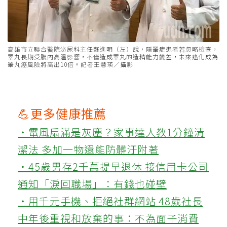
高雄市立聯合醫院泌尿科主任蘇進明（左）說，隱睪症患者若忽略檢查，
睪丸長期受腹內高溫影響，不僅造成睪丸的造精能力變差，未來癌化成為
睪丸癌風險將高出10倍。記者王慧瑛／攝影
💪更多健康推薦
‧電風扇滿是灰塵？家事達人教1分鐘清
潔法 多加一物還能防髒汙附著
‧45歲男存2千萬提早退休 接信用卡公司
通知「淚回職場」：有錢也碰壁
‧用千元手機、拒絕社群網站 48歲社長
中年後重視和放棄的事：不為面子消費