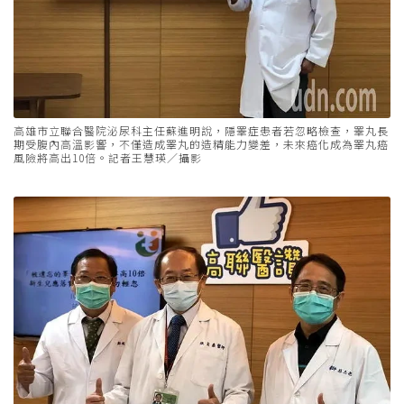
高雄市立聯合醫院泌尿科主任蘇進明說，隱睪症患者若忽略檢查，睪丸長
期受腹內高溫影響，不僅造成睪丸的造精能力變差，未來癌化成為睪丸癌
風險將高出10倍。記者王慧瑛／攝影