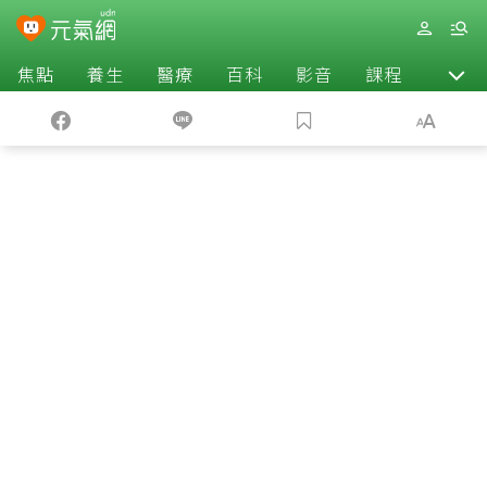
焦點
養生
醫療
百科
影音
課程
退休