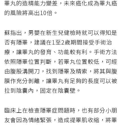
睪丸的造精能力變差，未來癌化成為睪丸癌
的風險將高出10倍。
蘇指出，男嬰在新生兒健檢時就可以得知是
否有隱睪，建議在1至2歲期間接受手術治
療，讓睪丸的發育、功能較有利。手術方法
依照隱睪位置判斷，若睪丸位置較低，可經
由腹股溝開刀，找到隱睪及精索，將其與腹
膜作充分剝離，讓睪丸有足夠的長度可以被
拉到陰囊內，固定在陰囊壁。
臨床上在檢查隱睪症問題時，也有部分小朋
友會因為情緒緊張，造成提睪肌收縮，將睪