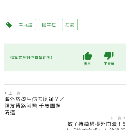
睪丸癌
隱睪症
疝氣
這篇文章對你有幫助嗎?
實用
不實用
上一篇
海外旅遊生病怎麼辦？／
親友帶路就醫 千歲團遊
清邁
下一篇
蚊子持續騷擾超崩潰！6