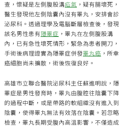
查，懷疑是左側腹股溝
疝氣
，疑有腸壞死，
醫生發現他左側陰囊內沒有睪丸，安排會診
泌尿科。透過理學及電腦斷層檢查後，發現
該名男性患有
隱睪症
，睪丸在左側腹股溝
內，已有急性壞死情形，緊急為患者開刀，
手術後病理證實為隱睪症併發
睪丸癌
，所幸
癌細胞尚未擴散，術後恢復良好。
高雄市立聯合醫院泌尿科主任蘇進明說，隱
睪症是男性發育時，睪丸由腹腔往陰囊下降
的過程中斷，或是帶路的軟組織沒有進入到
陰囊，使得睪丸無法有效落在陰囊。若忽略
檢查，睪丸長期受腹內高溫影響，不僅造成