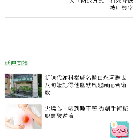
大「防蚊方式」有效降低
被叮機率
延伸閱讀
新陳代謝科權威名醫白永河辭世
八旬嬤記得他幽默風趣願配合衛
教
火燒心、咳到睡不著 微創手術擺
脫胃酸逆流