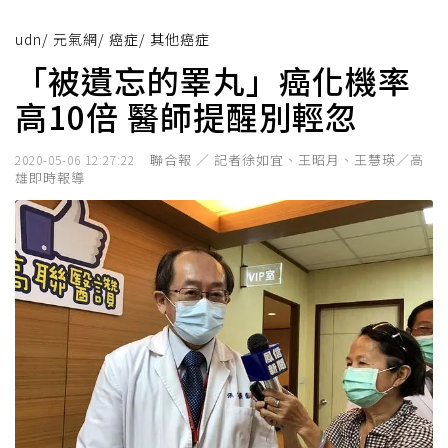
udn
/
元氣網
/
癌症
/
其他癌症
「被遺忘的睪丸」癌化機率
高10倍 醫師提醒別輕忽
聯合報 ／ 記者徐如宜、王昭月、王慧瑛／高
2020-05-06 12:27:22
雄即時報導