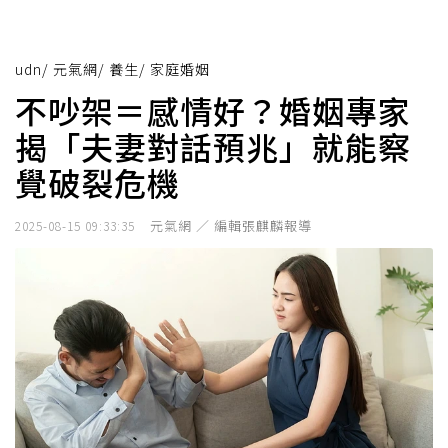
udn
/
元氣網
/
養生
/
家庭婚姻
不吵架＝感情好？婚姻專家
揭「夫妻對話預兆」就能察
覺破裂危機
元氣網 ／ 編輯張麒麟報導
2025-08-15 09:33:35