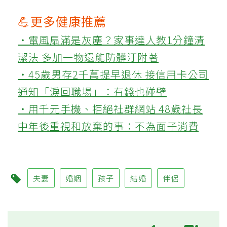
💪更多健康推薦
‧電風扇滿是灰塵？家事達人教1分鐘清
潔法 多加一物還能防髒汙附著
‧45歲男存2千萬提早退休 接信用卡公司
通知「淚回職場」：有錢也碰壁
‧用千元手機、拒絕社群網站 48歲社長
中年後重視和放棄的事：不為面子消費
夫妻
婚姻
孩子
結婚
伴侶