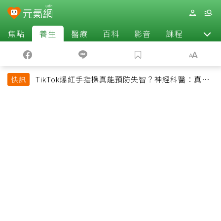
焦點
養生
醫療
百科
影音
課程
退休
TikTok爆紅手指操真能預防失智？神經科醫：真正
快訊
該做的是4件事