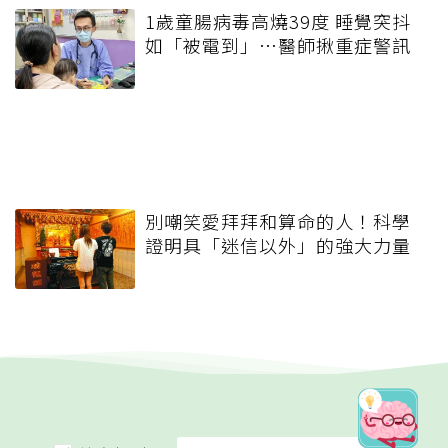
1歲童腸病毒高燒39度 睡覺突抖
如「被電到」…醫師揪重症警訊
別嘲笑愛拜拜和算命的人！科學
證明具「迷信以外」的強大力量