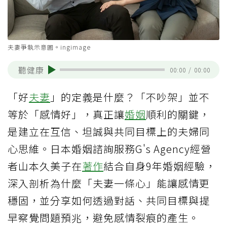
夫妻爭執示意圖。ingimage
聽健康
00:00
/
00:00
「好
夫妻
」的定義是什麼？「不吵架」並不
等於「感情好」，真正讓
婚姻
順利的關鍵，
是建立在互信、坦誠與共同目標上的夫婦同
心思維。日本婚姻諮詢服務G's Agency經營
者山本久美子在
著作
結合自身9年婚姻經驗，
深入剖析為什麼「夫妻一條心」能讓感情更
穩固，並分享如何透過對話、共同目標與提
早察覺問題預兆，避免感情裂痕的產生。