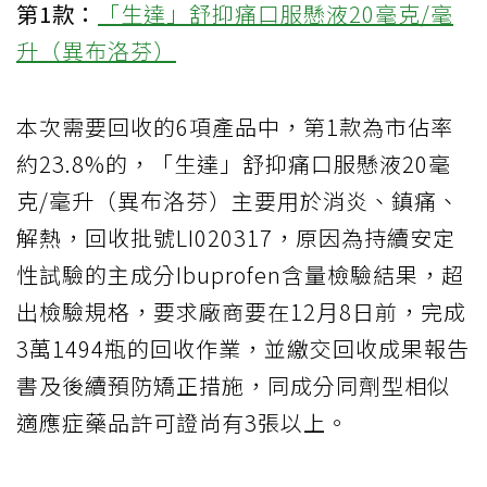
第1款：
「生達」舒抑痛口服懸液20毫克/毫
升（異布洛芬）
本次需要回收的6項產品中，第1款為市佔率
約23.8%的，「生達」舒抑痛口服懸液20毫
克/毫升（異布洛芬）主要用於消炎、鎮痛、
解熱，回收批號LI020317，原因為持續安定
性試驗的主成分Ibuprofen含量檢驗結果，超
出檢驗規格，要求廠商要在12月8日前，完成
3萬1494瓶的回收作業，並繳交回收成果報告
書及後續預防矯正措施，同成分同劑型相似
適應症藥品許可證尚有3張以上。