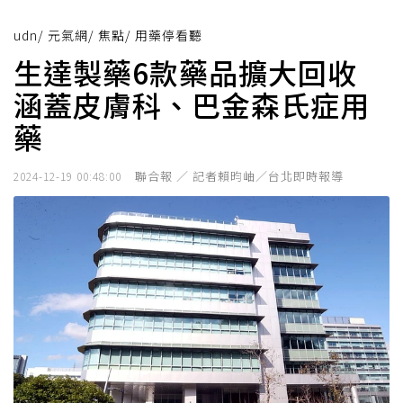
udn
/
元氣網
/
焦點
/
用藥停看聽
生達製藥6款藥品擴大回收
涵蓋皮膚科、巴金森氏症用
藥
聯合報 ／ 記者賴昀岫／台北即時報導
2024-12-19 00:48:00