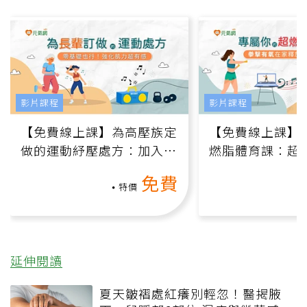
影片課程
影片課程
【免費線上課】為高壓族定
【免費線上課】
做的運動紓壓處方：加入行
燃脂體育課：超
動、增肌、互動元素，0基
氧」高壓族在家
免費
礎也能做！
負擔
特價
延伸閱讀
夏天皺褶處紅癢別輕忽！醫揭腋