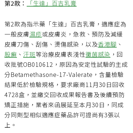
第2款：
「生達」百吉乳膏
第2款為指示藥「生達」百吉乳膏，適應症為
一般皮膚
濕疹
或皮膚炎，急救、預防及減緩
皮膚刀傷、刮傷、燙傷感染，以及
香港腳
、
股癬
、
汗斑
等治療皮膚表淺性
黴菌感染
，回
收批號OB010612，原因為安定性試驗的主成
分Betamethasone-17-Valerate，含量檢驗
結果低於檢驗規格，要求廠商11月30日回收
4728盒，並繳交回收成果報告書及後續預防
矯正措施，業者來函展延至本月30日，同成
分同劑型相似適應症藥品許可證尚有3張以
上。