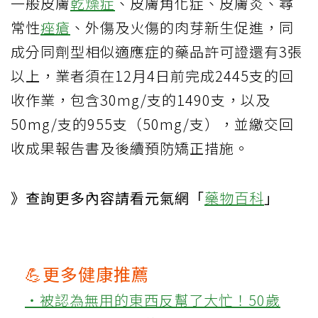
一般皮膚
乾燥症
、皮膚角化症、皮膚炎、尋
常性
痤瘡
、外傷及火傷的肉芽新生促進，同
成分同劑型相似適應症的藥品許可證還有3張
以上，業者須在12月4日前完成2445支的回
收作業，包含30mg/支的1490支，以及
50mg/支的955支（50mg/支），並繳交回
收成果報告書及後續預防矯正措施。
》查詢更多內容請看元氣網「
藥物百科
」
💪更多健康推薦
‧被認為無用的東西反幫了大忙！50歲