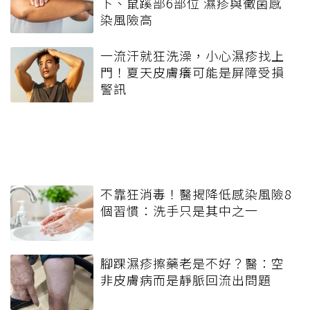
下、鼠蹊部6部位 濕疹與黴菌感
染風險高
一流汗就狂洗澡，小心濕疹找上
門！夏天皮膚癢可能是屏障受損
警訊
不靠狂消毒！醫揭降低感染風險8
個習慣：洗手只是其中之一
腳踝濕疹擦藥老是不好？醫：空
非皮膚病而是靜脈回流出問題