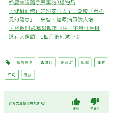
婦慶幸沒隨手丟棄的3樣物品
‧健檢血糖正常別安心太早！醫曝「看不
見的隱患」：失智、糖尿病風險大增
‧兒邀84歲寡母搬來同住「不用付房租
還有人照顧」1個月後幻滅心寒
黴菌感染
香港腳
乾燥症
股癬
痤瘡
汗斑
濕疹
這篇文章對你有幫助嗎?
實用
不實用