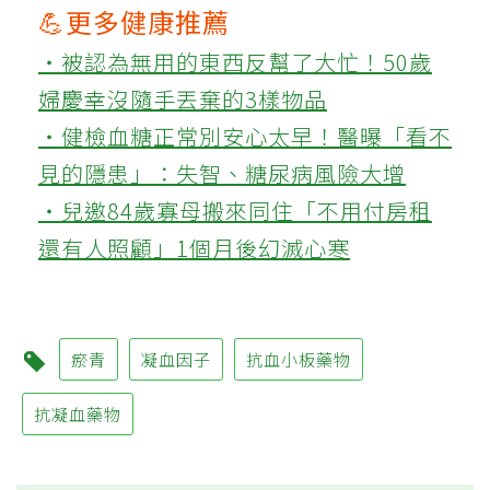
💪更多健康推薦
‧被認為無用的東西反幫了大忙！50歲
婦慶幸沒隨手丟棄的3樣物品
‧健檢血糖正常別安心太早！醫曝「看不
見的隱患」：失智、糖尿病風險大增
‧兒邀84歲寡母搬來同住「不用付房租
還有人照顧」1個月後幻滅心寒
瘀青
凝血因子
抗血小板藥物
抗凝血藥物