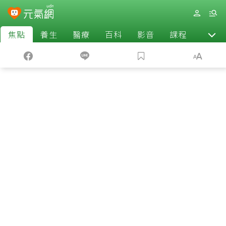
焦點
養生
醫療
百科
影音
課程
退休