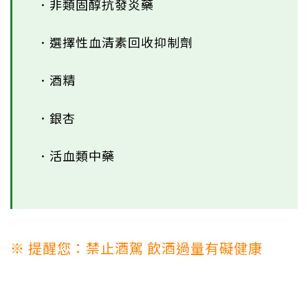
．非類固醇抗發炎藥
．選擇性血清素回收抑制劑
．酒精
．銀杏
．活血類中藥
※ 提醒您：禁止酒駕 飲酒過量有礙健康