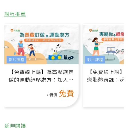
課程推薦
影片課程
影片課程
【免費線上課】為高壓族定
【免費線上課】
做的運動紓壓處方：加入行
燃脂體育課：超
動、增肌、互動元素，0基
氧」高壓族在家
免費
礎也能做！
負擔
特價
延伸閱讀