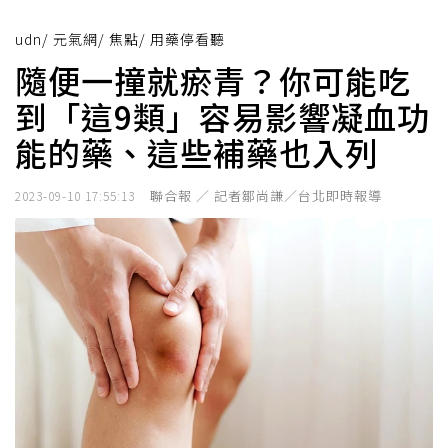
udn
/
元氣網
/
焦點
/
用藥停看聽
隨便一撞就瘀青？你可能吃
到「這9類」容易影響凝血功
能的藥、這些補藥也入列
聯合報 ／ 記者鄒尚謙／台北即時報導
2023-09-10 17:55:13