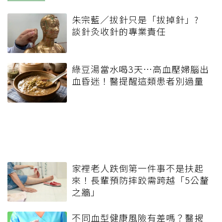
朱宗藍／拔針只是「拔掉針」?
談針灸收針的專業責任
綠豆湯當水喝3天…高血壓婦腦出
血昏迷！醫提醒這類患者別過量
家裡老人跌倒第一件事不是扶起
來！長輩預防摔跤需跨越「5公釐
之牆」
不同血型健康風險有差嗎？醫揭