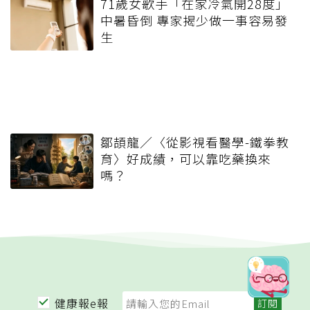
71歲女歌手「在家冷氣開28度」
中暑昏倒 專家揭少做一事容易發
生
鄒頡龍／〈從影視看醫學-鐵拳教
育〉好成績，可以靠吃藥換來
嗎？
健康報e報