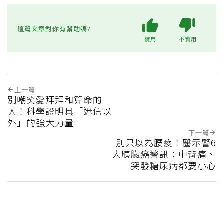
這篇文章對你有幫助嗎?
實用
不實用
上一篇
別嘲笑愛拜拜和算命的
人！科學證明具「迷信以
外」的強大力量
下一篇
別只以為腰痠！醫示警6
大胰臟癌警訊：中背痛、
突發糖尿病都要小心