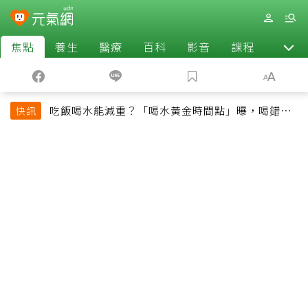
焦點
養生
醫療
百科
影音
課程
退休
吃飯喝水能減重？「喝水黃金時間點」曝，喝錯時
快訊
機反而吃更多