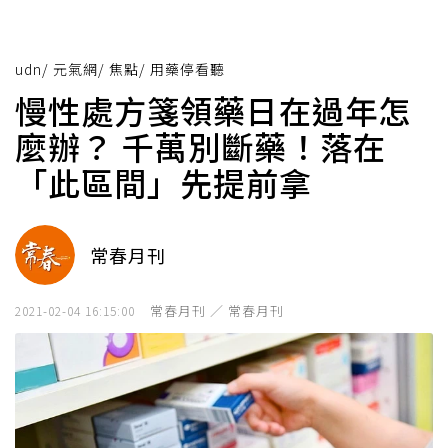
udn
/
元氣網
/
焦點
/
用藥停看聽
慢性處方箋領藥日在過年怎
麼辦？ 千萬別斷藥！落在
「此區間」先提前拿
常春月刊
常春月刊 ／ 常春月刊
2021-02-04 16:15:00