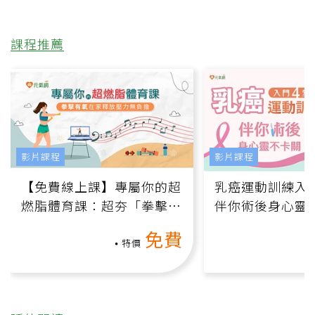
課程推薦
影片課程
影片課程
【免費線上課】專屬你的超
乳癌運動訓練入門
燃脂體育課：超夯「拳擊有
伴你術後身心靈
氧」高壓族在家釋放壓力無
上影音課）
免費
負擔
特價