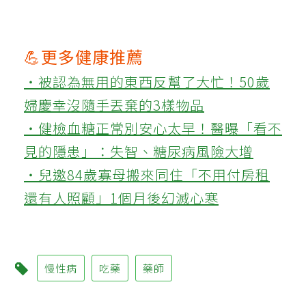
💪更多健康推薦
‧被認為無用的東西反幫了大忙！50歲
婦慶幸沒隨手丟棄的3樣物品
‧健檢血糖正常別安心太早！醫曝「看不
見的隱患」：失智、糖尿病風險大增
‧兒邀84歲寡母搬來同住「不用付房租
還有人照顧」1個月後幻滅心寒
慢性病
吃藥
藥師