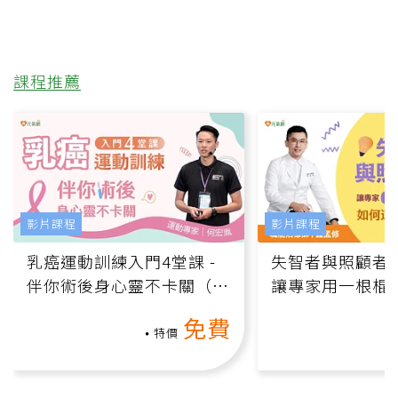
課程推薦
影片課程
影片課程
乳癌運動訓練入門4堂課 -
失智者與照顧者
伴你術後身心靈不卡關（線
讓專家用一根棍
上影音課）
何逆轉退化大腦
免費
課）
特價