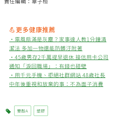
責任編輯：辜子桓
💪更多健康推薦
‧電風扇滿是灰塵？家事達人教1分鐘清
潔法 多加一物還能防髒汙附著
‧45歲男存2千萬提早退休 接信用卡公司
通知「淚回職場」：有錢也碰壁
‧用千元手機、拒絕社群網站 48歲社長
中年後重視和放棄的事：不為面子消費
雙酚A
塑膠