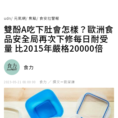
udn
/
元氣網
/
焦點
/
食安拉警報
雙酚A吃下肚會怎樣？歐洲食
品安全局再次下修每日耐受
量 比2015年嚴格20000倍
食力
食力 ／ 撰文＝劉潔謙
2023-05-21 08:00:00