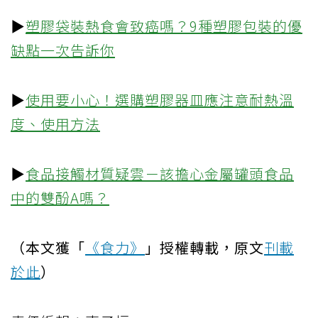
▶
塑膠袋裝熱食會致癌嗎？9種塑膠包裝的優
缺點一次告訴你
▶
使用要小心！選購塑膠器皿應注意耐熱溫
度、使用方法
▶
食品接觸材質疑雲－該擔心金屬罐頭食品
中的雙酚A嗎？
（本文獲「
《食力》
」授權轉載，原文
刊載
於此
）