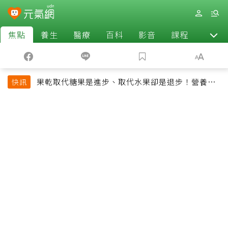
焦點
養生
醫療
百科
影音
課程
退休
果乾取代糖果是進步、取代水果卻是退步！營養師
快訊
揭果乾堅果常見健康陷阱