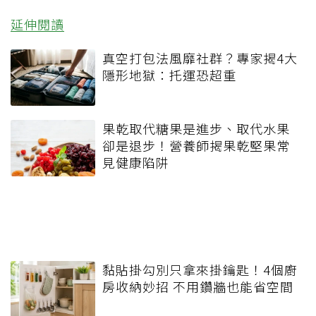
延伸閱讀
真空打包法風靡社群？專家揭4大
隱形地獄：托運恐超重
果乾取代糖果是進步、取代水果
卻是退步！營養師揭果乾堅果常
見健康陷阱
黏貼掛勾別只拿來掛鑰匙！4個廚
房收納妙招 不用鑽牆也能省空間