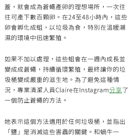
蓋，就會成為蒼蠅產卵的理想場所，一次往
往可產下數百顆卵。在24至48小時內，這些
卵會孵化成蛆，以垃圾為食，特別在溫暖潮
濕的環境中迅速繁殖。
如果不加以處理，這些蛆會在一週內成長並
變成成蒼蠅，持續循環繁殖，最終讓你的垃
圾桶變成嚴重的滋生地。為了避免這種情
況，專業清潔人員Claire在Instagram
分享
了
一個防止蒼蠅的方法。
她表示這個方法適用於任何垃圾桶，並指出
「鹽」是消滅這些害蟲的關鍵。和蝸牛一