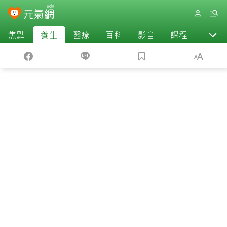
焦點
養生
醫療
百科
影音
課程
退休