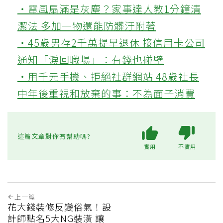
‧電風扇滿是灰塵？家事達人教1分鐘清
潔法 多加一物還能防髒汙附著
‧45歲男存2千萬提早退休 接信用卡公司
通知「淚回職場」：有錢也碰壁
‧用千元手機、拒絕社群網站 48歲社長
中年後重視和放棄的事：不為面子消費
這篇文章對你有幫助嗎?
實用
不實用
上一篇
花大錢裝修反變俗氣！設
計師點名5大NG裝潢 讓