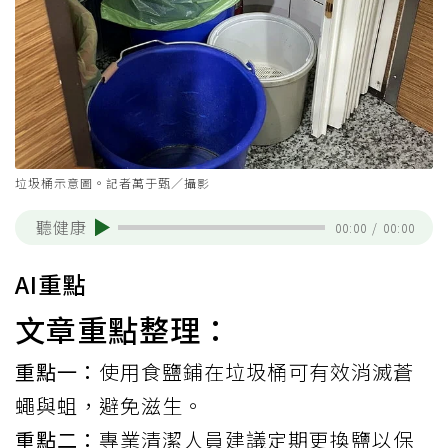
垃圾桶示意圖。記者萬于甄／攝影
聽健康
00:00
/
00:00
AI重點
文章重點整理：
重點一：
使用食鹽鋪在垃圾桶可有效消滅蒼
蠅與蛆，避免滋生。
重點二：
專業清潔人員建議定期更換鹽以保