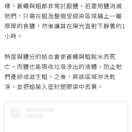
樣，蒼蠅與蛆都非常討厭鹽。若要用鹽消滅
牠們，只需在蛆及整個受感染區域鋪上一層
厚厚的食鹽，然後讓其在陽光直射下靜置約1
小時。
熱度與鹽分的結合會使蒼蠅與蛆脫水而死
亡，而鹽也能吸收垃圾滲出的液體，防止牠
們產卵或滋生蛆。之後，將該區域沖洗乾
淨，並把蛆裝入密封塑膠袋中丟棄。