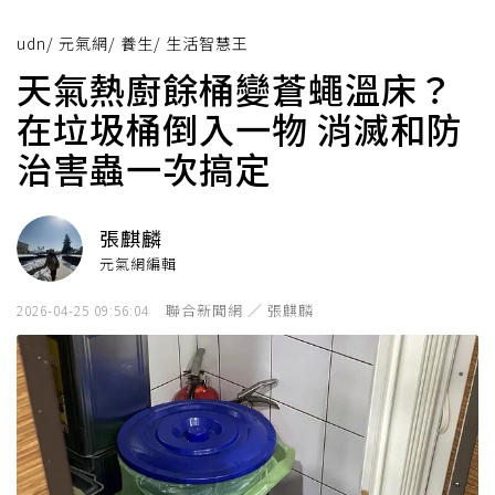
udn
/
元氣網
/
養生
/
生活智慧王
天氣熱廚餘桶變蒼蠅溫床？
在垃圾桶倒入一物 消滅和防
治害蟲一次搞定
張麒麟
元氣網編輯
聯合新聞網 ／ 張麒麟
2026-04-25 09:56:04