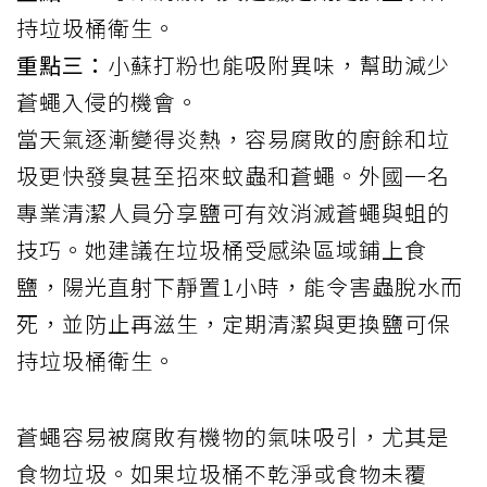
持垃圾桶衛生。
重點三：
小蘇打粉也能吸附異味，幫助減少
蒼蠅入侵的機會。
當天氣逐漸變得炎熱，容易腐敗的廚餘和垃
圾更快發臭甚至招來蚊蟲和蒼蠅。外國一名
專業清潔人員分享鹽可有效消滅蒼蠅與蛆的
技巧。她建議在垃圾桶受感染區域鋪上食
鹽，陽光直射下靜置1小時，能令害蟲脫水而
死，並防止再滋生，定期清潔與更換鹽可保
持垃圾桶衛生。
蒼蠅容易被腐敗有機物的氣味吸引，尤其是
食物垃圾。如果垃圾桶不乾淨或食物未覆