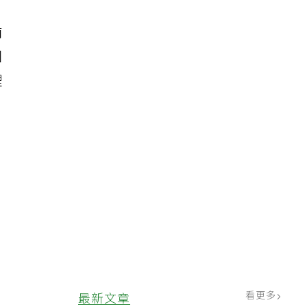
南
回
理
病
看更多
最新文章