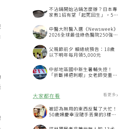
不沾鍋開始沾鍋怎麼辦？日本專
家教1招有望「起死回生」，5情
況該換新
據
中醫大附醫入選《Newsweek》
2026全球最佳綠色醫院250強
角
首屆評選即入榜 全台僅兩院獲
選 四葉績效指標居台灣最佳
父親節前夕 賴總統預告：18歲
以下明年每月領5,000元
中部地區國中新生暑輔失控！
「折斷掃把刺眼」女老師受重傷
的
恐失明
豬
看更多
大家都在看
被認為無用的東西反幫了大忙！
50歲婦慶幸沒隨手丟棄的3樣物
險
品