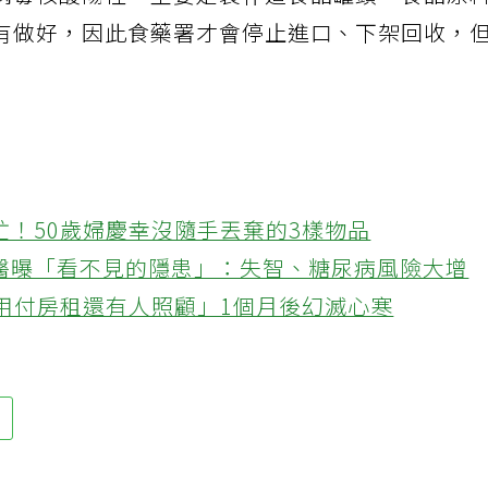
病毒核酸陽性，主要是製作這食品罐頭，食品原
有做好，因此食藥署才會停止進口、下架回收，
忙！50歲婦慶幸沒隨手丟棄的3樣物品
醫曝「看不見的隱患」：失智、糖尿病風險大增
不用付房租還有人照顧」1個月後幻滅心寒
安