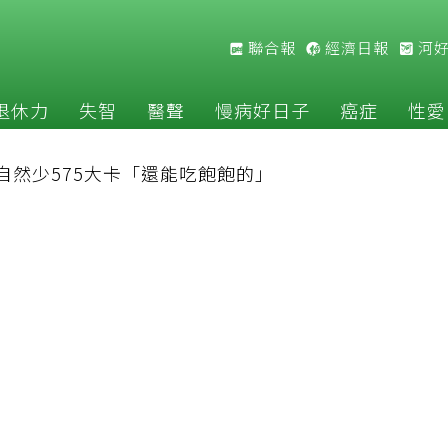
聯合報
經濟日報
河
退休力
失智
醫聲
慢病好日子
癌症
性愛
自然少575大卡「還能吃飽飽的」