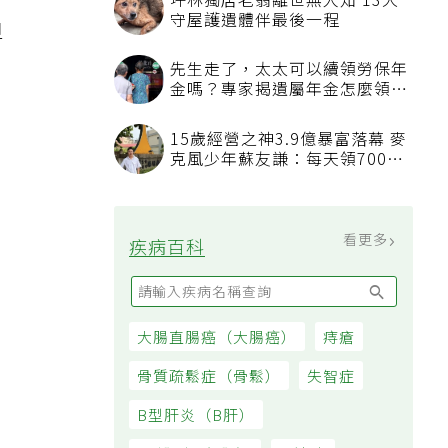
料
坪林獨居老翁離世無人知 13犬
守屋護遺體伴最後一程
但
先生走了，太太可以續領勞保年
金嗎？專家揭遺屬年金怎麼領，
看順位還要看資格
15歲經營之神3.9億暴富落幕 麥
克風少年蘇友謙：每天領700元
過日子
看更多
疾病百科
大腸直腸癌（大腸癌）
痔瘡
骨質疏鬆症（骨鬆）
失智症
B型肝炎（B肝）