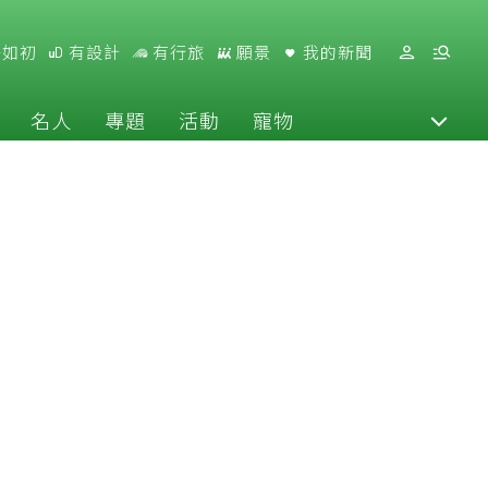
好如初
有設計
有行旅
願景
我的新聞
名人
專題
活動
寵物