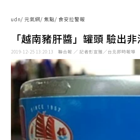
udn
/
元氣網
/
焦點
/
食安拉警報
「越南豬肝醬」罐頭 驗出
2019-12-25 13:20:13
聯合報 ／ 記者彭宣雅／台北即時報導