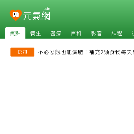
焦點
養生
醫療
百科
影音
課程
不必忍餓也能減肥！補充2類食物每天
快訊