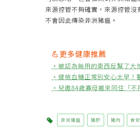
可以忽略，但會檢測到非洲豬瘟
來源控管不夠確實，來源控管沒
不會因此傳染非洲豬瘟。
💪更多健康推薦
‧被認為無用的東西反幫了大
‧健檢血糖正常別安心太早！
‧兒邀84歲寡母搬來同住「
非洲豬瘟
豬肝
豬肉
食