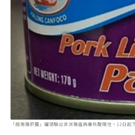
「越南豬肝醬」罐頭驗出非洲豬瘟病毒核酸陽性，12日起