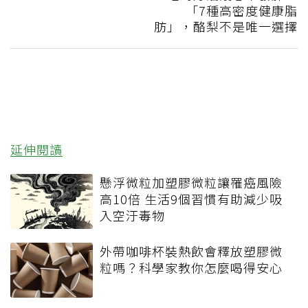
「7種高密度健康脂
肪」，酪梨不是唯一選擇
延伸閱讀
懸浮微粒加塑膠微粒讓罹癌風險
高10倍 生活9個習慣有助減少吸
入空汙毒物
外帶咖啡杯裝熱飲會釋放塑膠微
粒嗎？科學家教你怎麼喝得安心