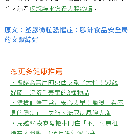
怕。請看
喝瓶裝水會得大腸癌嗎
。
原文：
塑膠微粒恐懼症：歐洲食品安全局
的文獻綜述
💪更多健康推薦
‧被認為無用的東西反幫了大忙！50歲
婦慶幸沒隨手丟棄的3樣物品
‧健檢血糖正常別安心太早！醫曝「看不
見的隱患」：失智、糖尿病風險大增
‧兒邀84歲寡母搬來同住「不用付房租
還有人照顧」1個月後幻滅心寒