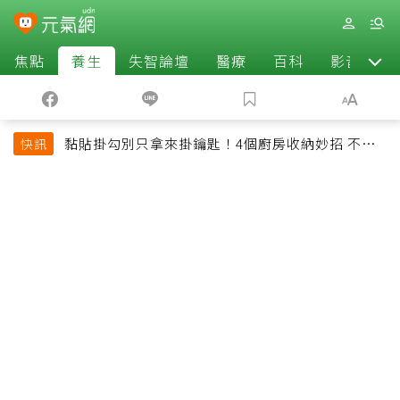
焦點
養生
失智論壇
醫療
百科
影音
黏貼掛勾別只拿來掛鑰匙！4個廚房收納妙招 不用
快訊
鑽牆也能省空間