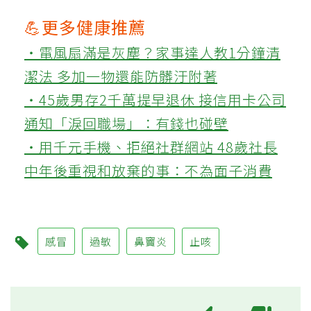
💪更多健康推薦
‧電風扇滿是灰塵？家事達人教1分鐘清
潔法 多加一物還能防髒汙附著
‧45歲男存2千萬提早退休 接信用卡公司
通知「淚回職場」：有錢也碰壁
‧用千元手機、拒絕社群網站 48歲社長
中年後重視和放棄的事：不為面子消費
感冒
過敏
鼻竇炎
止咳