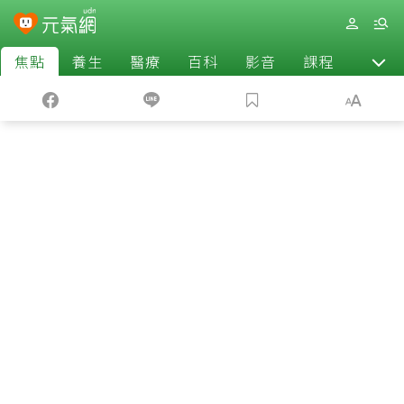
焦點
養生
醫療
百科
影音
課程
退休