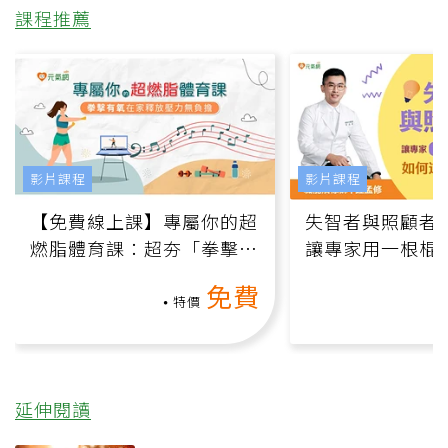
課程推薦
影片課程
影片課程
【免費線上課】專屬你的超
失智者與照顧者
燃脂體育課：超夯「拳擊有
讓專家用一根棍
氧」高壓族在家釋放壓力無
何逆轉退化大腦
免費
負擔
課）
特價
延伸閱讀