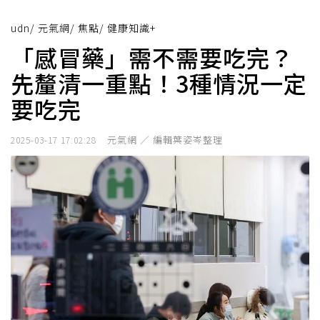
udn
/
元氣網
/
焦點
/
健康知識+
「感冒藥」需不需要吃完？
先釐清一重點！3種情況一定
要吃完
元氣網 ／ 編輯葉姿岑整理
2025-03-17 17:02:28