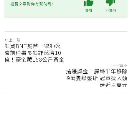
這篇文章對你有幫助嗎?
實用
不實用
上一篇
誆買BNT疫苗…律師公
會前理事長狠詐慈濟10
億！豪宅藏158公斤黃金
下一篇
搶賺獎金！屏縣半年移除
9萬隻綠鬣蜥 冠軍獵人領
走近百萬元