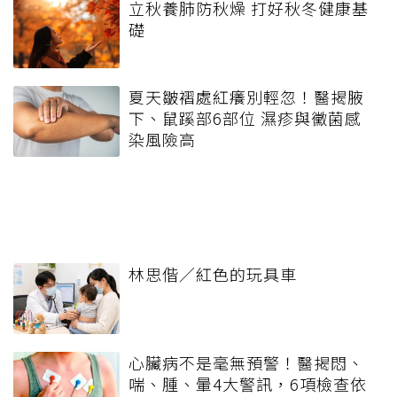
立秋養肺防秋燥 打好秋冬健康基
礎
夏天皺褶處紅癢別輕忽！醫揭腋
下、鼠蹊部6部位 濕疹與黴菌感
染風險高
林思偕／紅色的玩具車
心臟病不是毫無預警！醫揭悶、
喘、腫、暈4大警訊，6項檢查依