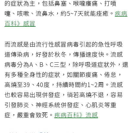
的症狀為主，包括鼻塞、喉嚨癢痛、打噴
嚏、咳嗽、流鼻水，約5~7天就能痊癒。
疾病
百科》感冒
而流感是由流行性感冒病毒引起的急性呼吸
道傳染病，好發於秋冬，傳播速度快。流感
病毒分為A、B、C三型，除呼吸道症狀外，還
有多種全身性的症狀，如關節痠痛、倦怠，
高燒至39、40度，持續時間約1~2周。流感
也較容易出現併發症，徜若高燒不退，容易
引發肺炎、神經系統併發症、心肌炎等重
症，嚴重會致死。
疾病百科》流感