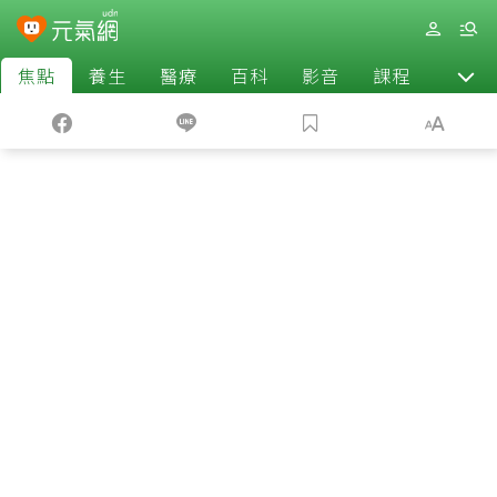
焦點
養生
醫療
百科
影音
課程
退休