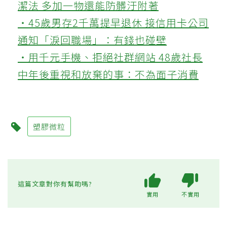
潔法 多加一物還能防髒汙附著
‧45歲男存2千萬提早退休 接信用卡公司
通知「淚回職場」：有錢也碰壁
‧用千元手機、拒絕社群網站 48歲社長
中年後重視和放棄的事：不為面子消費
塑膠微粒
這篇文章對你有幫助嗎?
實用
不實用