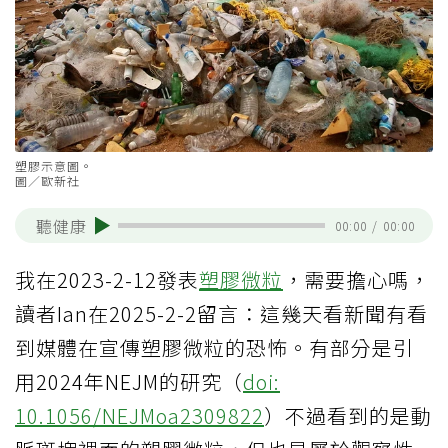
塑膠示意圖。
圖／歐新社
聽健康
00:00
/
00:00
我在2023-2-12發表
塑膠微粒
，需要擔心嗎，
讀者Ian在2025-2-2留言：這幾天看新聞有看
到媒體在宣傳塑膠微粒的恐怖。有部分是引
用2024年NEJM的研究（
doi:
10.1056/NEJMoa2309822
）不過看到的是動