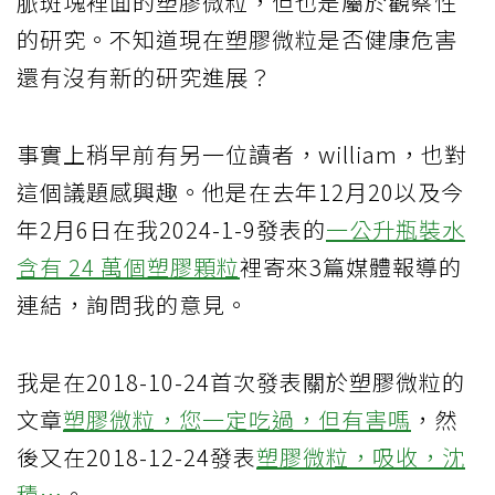
脈斑塊裡面的塑膠微粒，但也是屬於觀察性
的研究。不知道現在塑膠微粒是否健康危害
還有沒有新的研究進展？
事實上稍早前有另一位讀者，william，也對
這個議題感興趣。他是在去年12月20以及今
年2月6日在我2024-1-9發表的
一公升瓶裝水
含有 24 萬個塑膠顆粒
裡寄來3篇媒體報導的
連結，詢問我的意見。
我是在2018-10-24首次發表關於塑膠微粒的
文章
塑膠微粒，您一定吃過，但有害嗎
，然
後又在2018-12-24發表
塑膠微粒，吸收，沈
積…
。