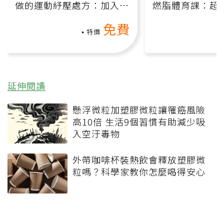
做的運動紓壓處方：加入行
燃脂體育課：超
動、增肌、互動元素，0基
氧」高壓族在家
免費
礎也能做！
負擔
特價
延伸閱讀
懸浮微粒加塑膠微粒讓罹癌風險
高10倍 生活9個習慣有助減少吸
入空汙毒物
外帶咖啡杯裝熱飲會釋放塑膠微
粒嗎？科學家教你怎麼喝得安心