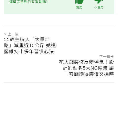
這篇文章對你有幫助嗎?
實用
不實用
上一篇
55歲主持人「大量走
路」減重近10公斤 她透
露維持十多年習慣心法
下一篇
花大錢裝修反變俗氣！設
計師點名5大NG裝潢 讓
客廳顯得廉價又過時