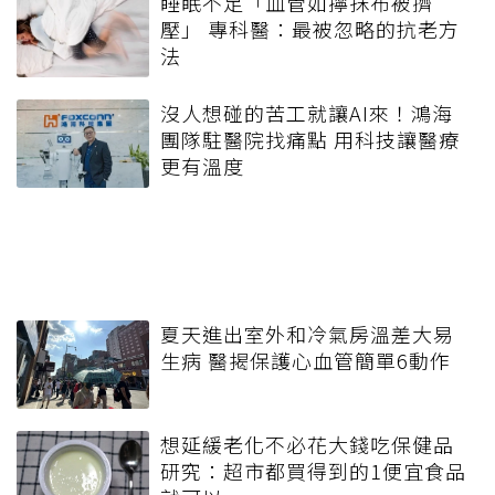
睡眠不足「血管如擰抹布被擠
壓」 專科醫：最被忽略的抗老方
法
沒人想碰的苦工就讓AI來！鴻海
團隊駐醫院找痛點 用科技讓醫療
更有溫度
夏天進出室外和冷氣房溫差大易
生病 醫揭保護心血管簡單6動作
想延緩老化不必花大錢吃保健品
研究：超市都買得到的1便宜食品