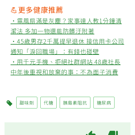
💪更多健康推薦
‧電風扇滿是灰塵？家事達人教1分鐘清
潔法 多加一物還能防髒汙附著
‧45歲男存2千萬提早退休 接信用卡公司
通知「淚回職場」：有錢也碰壁
‧用千元手機、拒絕社群網站 48歲社長
中年後重視和放棄的事：不為面子消費
甜味劑
代糖
胰島素阻抗
糖尿病