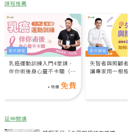
課程推薦
影片課程
影片課程
乳癌運動訓練入門4堂課 -
失智者與照顧者
伴你術後身心靈不卡關（線
讓專家用一根棍
上影音課）
何逆轉退化大腦
免費
課）
特價
延伸閱讀