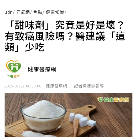
udn
/
元氣網
/
焦點
/
健康知識+
「甜味劑」究竟是好是壞？
有致癌風險嗎？醫建議「這
類」少吃
健康醫療網
健康醫療網 ／ 記者黃嫊雰報導
2025-02-21 06:00:00