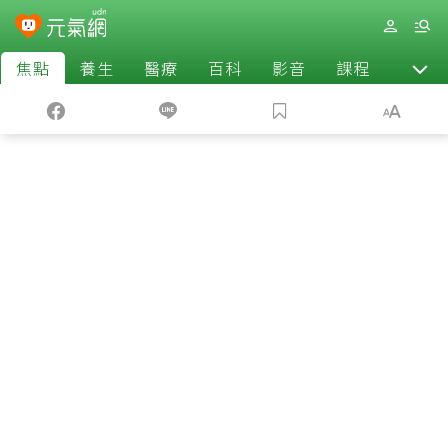
焦點
養生
醫療
百科
影音
課程
退休