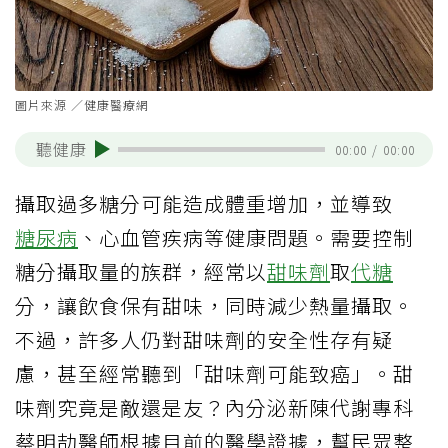
圖片來源 ／健康醫療網
聽健康
00:00
/
00:00
攝取過多糖分可能造成體重增加，並導致
糖尿病
、心血管疾病等健康問題。需要控制
糖分攝取量的族群，經常以
甜味劑
取
代糖
分，讓飲食保有甜味，同時減少熱量攝取。
不過，許多人仍對甜味劑的安全性存有疑
慮，甚至經常聽到「甜味劑可能致癌」。甜
味劑究竟是敵還是友？內分泌新陳代謝專科
蔡明劼醫師根據目前的醫學證據，幫民眾整