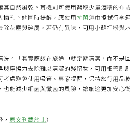
潔重點是電子用品。艾克建議，手機應先用乾淨
讓其自然風乾。耳機則可使用蘸取少量酒精的布
入插孔。她同時提醒，應使用
抗菌
濕巾擦拭行李
去除灰塵與碎屑。若仍有異味，可用小蘇打粉與
清洗。「其實應該在旅途中就定期清潔，而不是
皂與摩擦力去除難以清潔的殘留物，可用細管刷
可考慮避免使用吸管。專家提醒，保持旅行用品
，也能減少細菌與黴菌的風險，讓旅途更加安心
登，
原文刊載於此
）