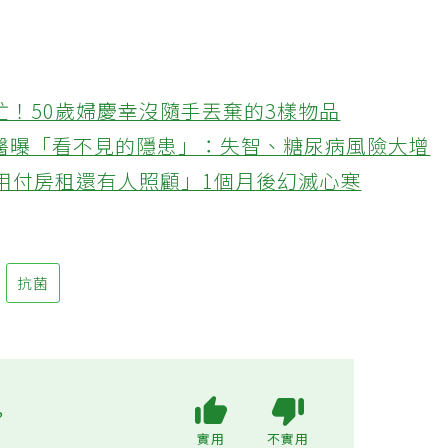
忙！50歲婦慶幸沒隨手丟棄的3樣物品
醫曝「看不見的隱患」：失智、糖尿病風險大增
不用付房租還有人照顧」1個月後幻滅心寒
抗菌
?