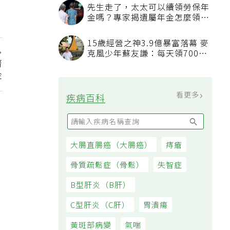
先生走了，太太可以續領勞保年
金嗎？專家揭遺屬年金怎麼領，
看順位還要看資格
15歲經營之神3.9億暴富落幕 麥
克風少年蘇友謙：每天領700元
濟
過日子
金
看更多
疾病百科
大腸直腸癌（大腸癌）
痔瘡
骨質疏鬆症（骨鬆）
失智症
B型肝炎（B肝）
C型肝炎（C肝）
胃潰瘍