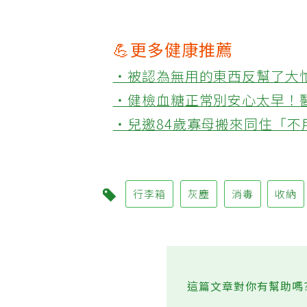
💪更多健康推薦
‧被認為無用的東西反幫了大
‧健檢血糖正常別安心太早！
‧兒邀84歲寡母搬來同住「
行李箱
灰塵
消毒
收納
這篇文章對你有幫助嗎