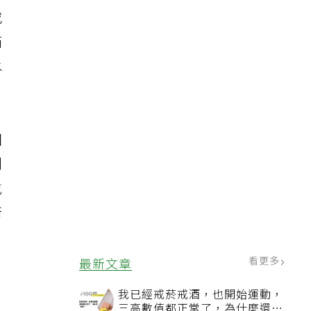
布
或
箱
水
回
刷
乾
衛
看更多
最新文章
我已經戒菸戒酒，也開始運動，