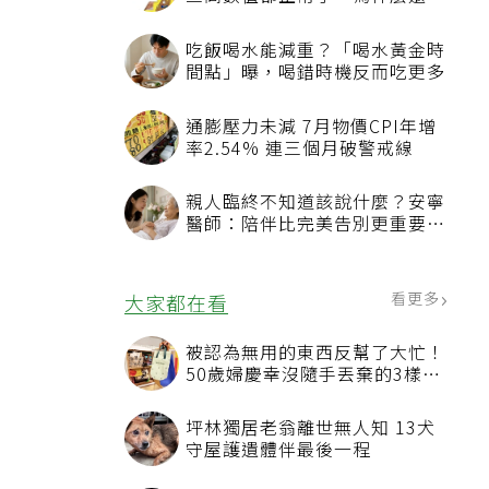
三高數值都正常了，為什麼還不
能停藥？
吃飯喝水能減重？「喝水黃金時
間點」曝，喝錯時機反而吃更多
通膨壓力未減 7月物價CPI年增
率2.54% 連三個月破警戒線
親人臨終不知道該說什麼？安寧
醫師：陪伴比完美告別更重要，
4句話值得及早說出口
看更多
大家都在看
被認為無用的東西反幫了大忙！
50歲婦慶幸沒隨手丟棄的3樣物
品
坪林獨居老翁離世無人知 13犬
守屋護遺體伴最後一程