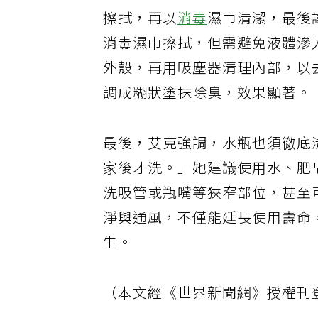
報導指出，另一個常被忽略的清
擦拭，再以
消毒
濕巾清潔，最後
消毒濕巾擦拭，但需避免液體滲
外殼，再用吸塵器清理內部，以
調成糊狀塗抹除臭，效果顯著。
最後，艾克強調，水瓶也須徹底
家後才洗。」她建議使用水、肥
洗吸管或瓶嘴等狹窄部位，甚至
淨與通風，不僅能延長使用壽命
生。
（本文經《世界新聞網》授權刊