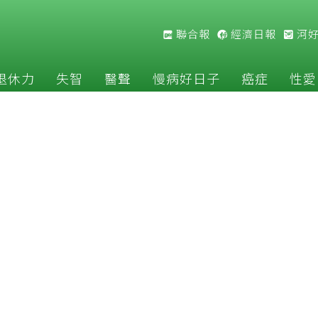
聯合報
經濟日報
河
退休力
失智
醫聲
慢病好日子
癌症
性愛