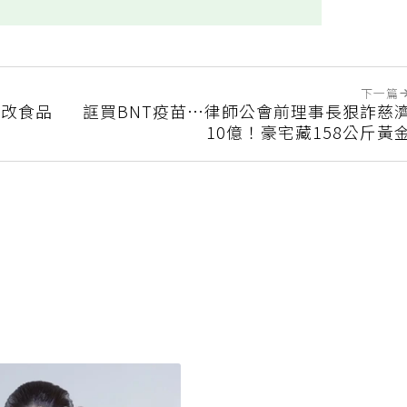
實用
不實用
下一篇
基改食品
誆買BNT疫苗…律師公會前理事長狠詐慈
10億！豪宅藏158公斤黃