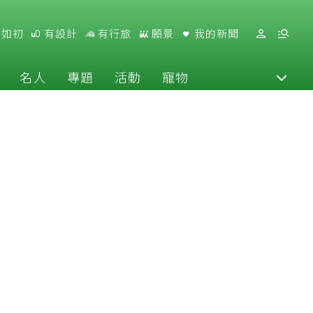
好如初
有設計
有行旅
願景
我的新聞
名人
專題
活動
寵物