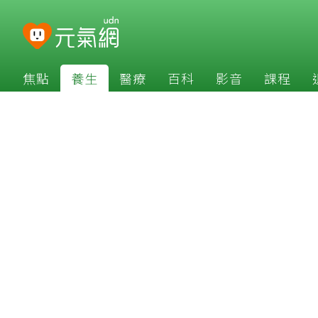
焦點
養生
醫療
百科
影音
課程