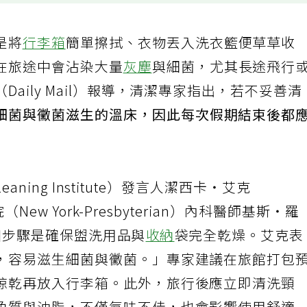
是將
行李箱
簡單擦拭、衣物丟入洗衣籃便草草收
在旅途中會沾染大量
灰塵
與細菌，尤其長途飛行
aily Mail）報導，清潔專家指出，若不妥善清
細菌與黴菌滋生的溫床，因此每次假期結束後都
eaning Institute）發言人潔西卡‧艾克
（New York-Presbyterian）內科醫師基斯‧羅
第一個步驟是確保盥洗用品與
收納
袋完全乾燥。艾克表
，容易滋生細菌與黴菌。」專家建議在旅館打包
晾乾再放入行李箱。此外，旅行後應立即清洗頸