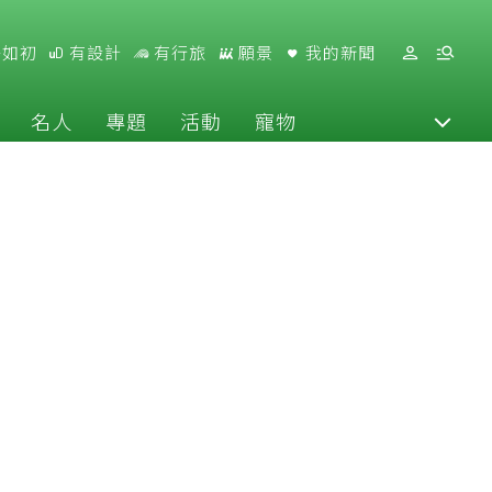
好如初
有設計
有行旅
願景
我的新聞
名人
專題
活動
寵物