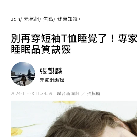
udn
/
元氣網
/
焦點
/
健康知識+
別再穿短袖T恤睡覺了！專
睡眠品質訣竅
張麒麟
元氣網編輯
2024-11-28 11:34:59
聯合新聞網 ／ 張麒麟