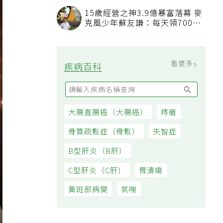
看順位還要看資格
15歲經營之神3.9億暴富落幕 麥
克風少年蘇友謙：每天領700元
過日子
看更多
疾病百科
大腸直腸癌（大腸癌）
痔瘡
骨質疏鬆症（骨鬆）
失智症
B型肝炎（B肝）
C型肝炎（C肝）
胃潰瘍
黃斑部病變
氣喘