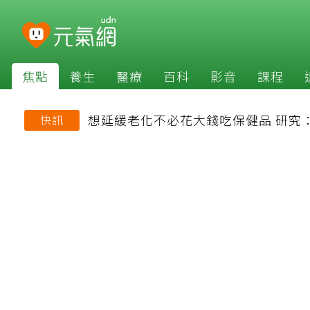
焦點
養生
醫療
百科
影音
課程
想延緩老化不必花大錢吃保健品 研究
快訊