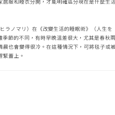
家居服和睡衣分開，才能明確區分現在是什麼生
ari（ヒラノマリ）在《改變生活的睡眠術》（人生を
據季節的不同，有時早晚溫差很大，尤其是春秋
清晨也會變得很冷。在這種情況下，可將毯子或
趕緊蓋上。