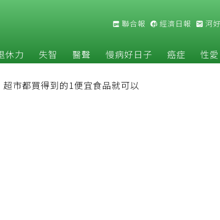
聯合報
經濟日報
河
退休力
失智
醫聲
慢病好日子
癌症
性愛
：超市都買得到的1便宜食品就可以