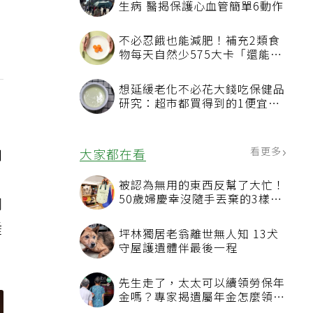
生病 醫揭保護心血管簡單6動作
不必忍餓也能減肥！補充2類食
物每天自然少575大卡「還能吃
飽飽的」
想延緩老化不必花大錢吃保健品
研究：超市都買得到的1便宜食
品就可以
看更多
大家都在看
四
被認為無用的東西反幫了大忙！
50歲婦慶幸沒隨手丟棄的3樣物
同
品
睡
坪林獨居老翁離世無人知 13犬
守屋護遺體伴最後一程
先生走了，太太可以續領勞保年
金嗎？專家揭遺屬年金怎麼領，