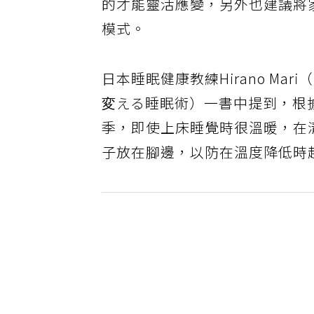
的才能靈活應變，另外也建議將
模式。
日本睡眠健康教練Hirano M
変える睡眠術）一書中提到，根
季，即使上床睡覺時很溫暖，在
子放在腳邊，以防在溫度降低時