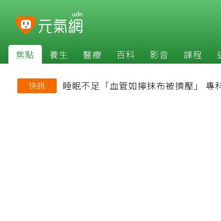
焦點
養生
醫療
百科
影音
課程
睡眠不足「血管如擰抹布被擠壓」 專
快訊