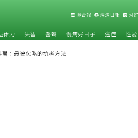
聯合報
經濟日報
河
退休力
失智
醫聲
慢病好日子
癌症
性愛
科醫：最被忽略的抗老方法