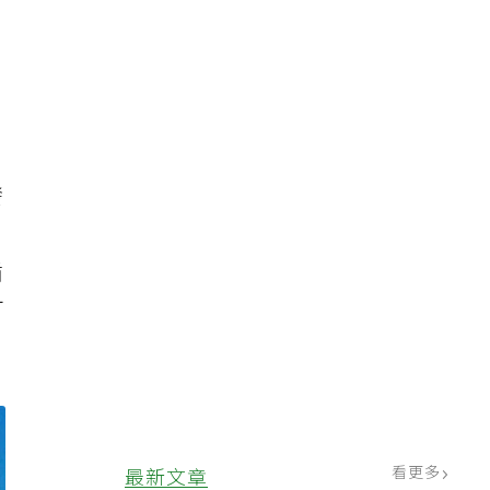
發
循
可