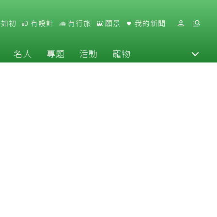
好如初
有設計
有行旅
願景
我的新聞
名人
專題
活動
寵物