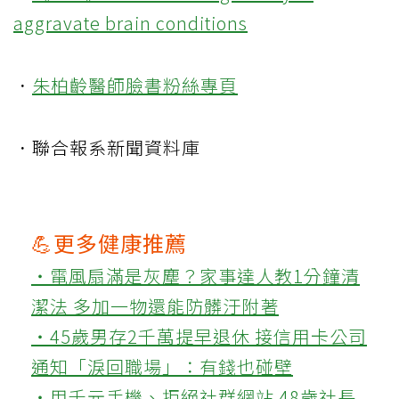
aggravate brain conditions
．
朱柏齡醫師臉書粉絲專頁
．聯合報系新聞資料庫
💪更多健康推薦
‧電風扇滿是灰塵？家事達人教1分鐘清
潔法 多加一物還能防髒汙附著
‧45歲男存2千萬提早退休 接信用卡公司
通知「淚回職場」：有錢也碰壁
‧用千元手機、拒絕社群網站 48歲社長