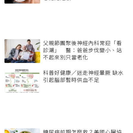
父親節團聚後神經內科常迎「看
診潮」 醫：爸爸步伐變小、站
不起來別只當老化
科普好健康／迷走神經暈厥 缺水
引起腦部暫時供血不足
糖尿病前期怎麼救？美國心臟協