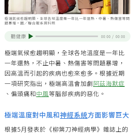
極端氣候愈趨明顯，全球各地溫度是一年比一年還熱，中暑、熱傷害等問
題暴增。圖／聯合報系資料照
聽健康
00:00
/
00:00
極端氣候愈趨明顯，全球各地溫度是一年比
一年還熱，不止中暑、熱傷害等問題暴增，
因高溫而引起的疾病也愈來愈多。根據近期
一項研究指出，極端高溫會加劇
阿茲海默症
、偏頭痛和
中風
等腦部疾病的惡化。
極端溫度對中風和
神經系統
方面影響巨大
根據5月發表於《柳葉刀神經病學》雜誌上的