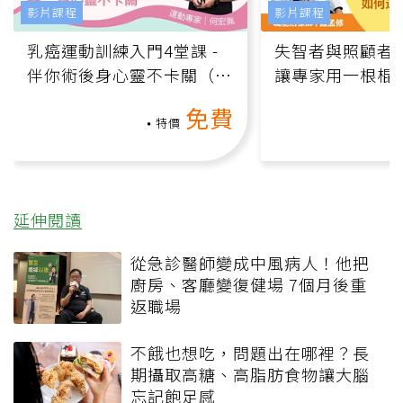
影片課程
影片課程
乳癌運動訓練入門4堂課 -
失智者與照顧者
伴你術後身心靈不卡關（線
讓專家用一根棍
上影音課）
何逆轉退化大腦
免費
課）
特價
延伸閱讀
從急診醫師變成中風病人！他把
廚房、客廳變復健場 7個月後重
返職場
不餓也想吃，問題出在哪裡？長
期攝取高糖、高脂肪食物讓大腦
忘記飽足感