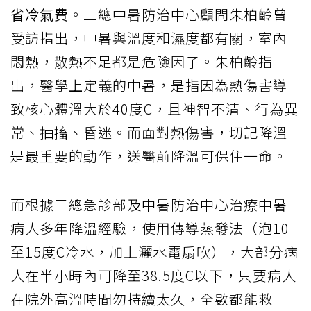
省冷氣費
。三總中暑防治中心顧問朱柏齡曾
受訪指出，中暑與溫度和濕度都有關，室內
悶熱，散熱不足都是危險因子。朱柏齡指
出，醫學上定義的中暑，是指因為熱傷害導
致核心體溫大於40度C，且神智不清、行為異
常、抽搐、昏迷。而面對熱傷害，切記降溫
是最重要的動作，送醫前降溫可保住一命。
而根據三總急診部及中暑防治中心治療中暑
病人多年降溫經驗，使用傳導蒸發法（泡10
至15度C冷水，加上灑水電扇吹），大部分病
人在半小時內可降至38.5度C以下，只要病人
在院外高溫時間勿持續太久，全數都能救