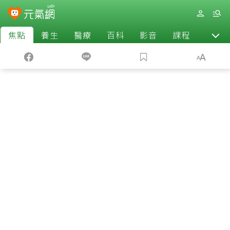
焦點
養生
醫療
百科
影音
課程
退休