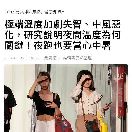
udn
/
元氣網
/
焦點
/
健康知識+
極端溫度加劇失智、中風惡
化，研究說明夜間溫度為何
關鍵！夜跑也要當心中暑
元氣網 ／ 編輯葉姿岑整理
2024-07-08 17:38:22