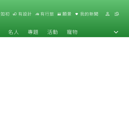
好如初
有設計
有行旅
願景
我的新聞
名人
專題
活動
寵物