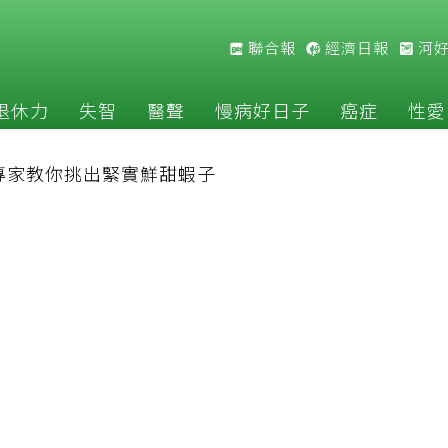
聯合報
經濟日報
河
退休力
失智
醫聲
慢病好日子
癌症
性愛
專家教你挑出緊實鮮甜蝦子