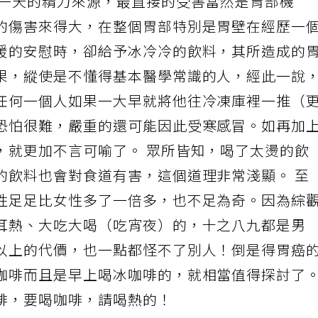
響一天的精力來源，最直接的受害當然是胃部機
的傷害來得大，在整個胃部特別是胃壁在經歷一
暖的安慰時，卻給予冰冷冷的飲料，其所造成的
果，縱使是不懂得基本醫學常識的人，經此一說
任何一個人如果一大早就將他往冷凍庫裡一推（
恐怕很難，嚴重的還可能因此受寒感冒。如再加
，就更加不言可喻了。 眾所皆知，喝了太燙的飲
的飲料也會對食道有害，這個道理非常淺顯。 至
性足足比女性多了一倍多，也不足為奇。因為綜
耳熱、大吃大喝（吃宵夜）的，十之八九都是男
以上的代價，也一點都怪不了別人！倒是得胃癌
咖啡而且是早上喝冰咖啡的，就相當值得探討了
啡，要喝咖啡，請喝熱的！