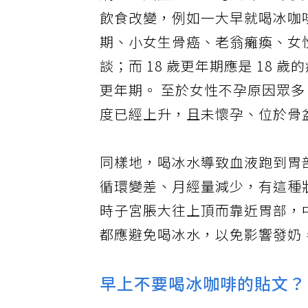
網傳「癌症真的很可怕 早上不要
飲食改變，例如一大早就喝冰咖啡
期、小女生骨癌、老翁癱瘓、女
談；而 18 歲更年期應是 18
更年期。 至於女性不孕原因眾
度已經上升，且未懷孕、位於骨
同樣地，喝冰水導致血液跑到胃
循環變差、月經量減少，有這種
時子宮脹大往上頂而靠近胃部，
都應避免喝冰水，以免影響發奶
早上不要喝冰咖啡的貼文？