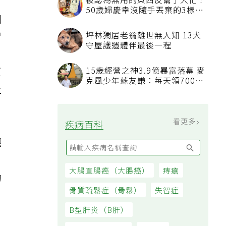
個
胃
，
更
上
觀
的
。