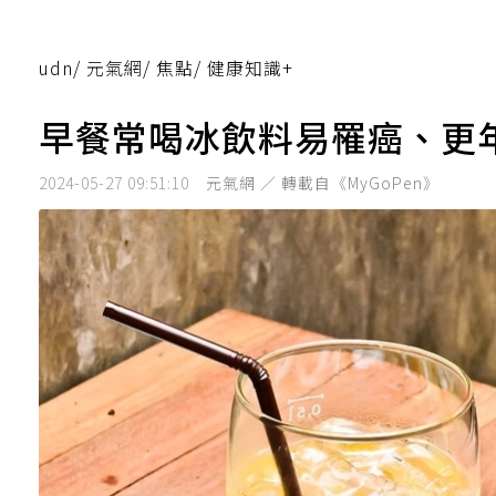
udn
/
元氣網
/
焦點
/
健康知識+
早餐常喝冰飲料易罹癌、更
2024-05-27 09:51:10
元氣網 ／ 轉載自《MyGoPen》