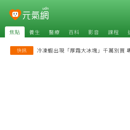
焦點
養生
醫療
百科
影音
課程
冷凍蝦出現「厚霜大冰塊」千萬別買 
快訊