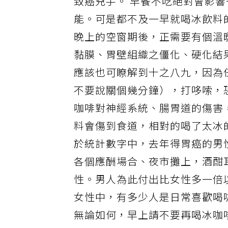
致癌兇手。 早餐不吃絕對會影
能。可是都不及一早就喝冰飲料
晚上的空窗期後，正需要有個溫
黏膜、胃壁組織之僵化、硬化結
應該也可瞭解到十之八九，因為
不要說關個幾分鐘），打哆嗦，
咖啡對神經系統、腸胃道的傷害
料會傷到食道，相對的喝了太冰
於統計數字中，去年得胃癌的男
各個應酬場合、夜市攤上，酒酣
性。男人為此付出比女性多一倍
女性中，有多少人是日常喜歡喝
無論如何，早上請不要再喝冰咖