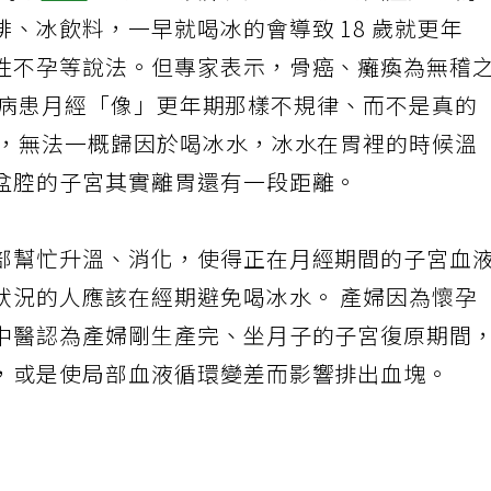
喝冰
咖啡
」的圖卡及貼文，內容提到癌症是因為
、冰飲料，一早就喝冰的會導致 18 歲就更年
性不孕等說法。但專家表示，骨癌、癱瘓為無稽
 歲的病患月經「像」更年期那樣不規律、而不是真的
多，無法一概歸因於喝冰水，冰水在胃裡的時候溫
盆腔的子宮其實離胃還有一段距離。
部幫忙升溫、消化，使得正在月經期間的子宮血
狀況的人應該在經期避免喝冰水。 產婦因為懷孕
中醫認為產婦剛生產完、坐月子的子宮復原期間
，或是使局部血液循環變差而影響排出血塊。