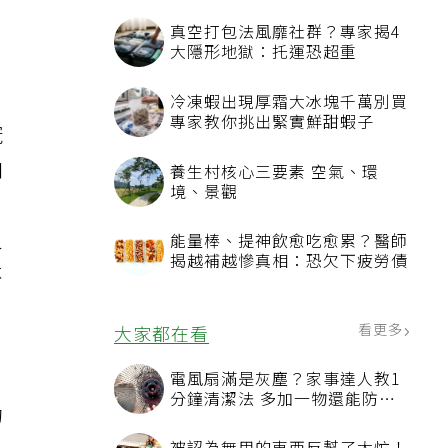
冠
和
人
不
、
的