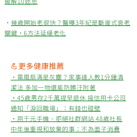
破解10迷思
．
幾歲開始老很快？醫曝3年紀是斷崖式衰老
關鍵，6方法延緩老化
💪更多健康推薦
‧電風扇滿是灰塵？家事達人教1分鐘清
潔法 多加一物還能防髒汙附著
‧45歲男存2千萬提早退休 接信用卡公司
通知「淚回職場」：有錢也碰壁
‧用千元手機、拒絕社群網站 48歲社長
中年後重視和放棄的事：不為面子消費