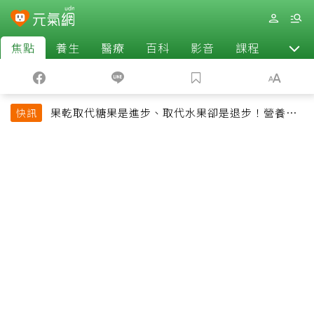
焦點
養生
醫療
百科
影音
課程
退休
果乾取代糖果是進步、取代水果卻是退步！營養師
快訊
揭果乾堅果常見健康陷阱