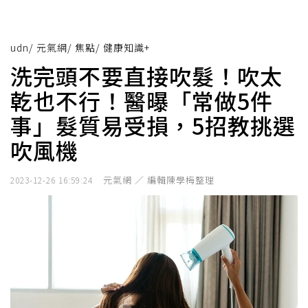
udn
/
元氣網
/
焦點
/
健康知識+
洗完頭不要直接吹髮！吹太
乾也不行！醫曝「常做5件
事」髮質易受損，5招教挑選
吹風機
元氣網 ／ 編輯陳學梅整理
2023-12-26 16:59:24