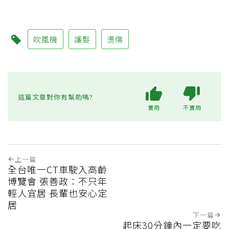
吹風機
護髮
燙傷
這篇文章對你有幫助嗎?
實用
不實用
上一篇
全台唯一CT車駛入高齡
博覽會 張善政：不只年
輕人宜居 長輩也安心定
居
下一篇
起床30分鐘內一定要吃