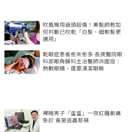
吹風機用過頭超傷！美髮師教如
何判斷已吹乾「白髮、細軟髮更
適用」
乾眼症患者愈來愈多 長庚醫院眼
科部眼角膜科主治醫師洪國烜：
熱敷眼睛、還要清潔眼瞼
裸睡男子「蛋蛋」一夜紅腫劇痛
急診 竟是這蟲惹禍