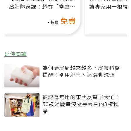
燃脂體育課：超夯「拳擊有
讓專家用一根棍
氧」高壓族在家釋放壓力無
何逆轉退化大腦
免費
負擔
課）
特價
延伸閱讀
為何頭皮屑越來越多？皮膚科醫
提醒：別用肥皂、沐浴乳洗頭
被認為無用的東西反幫了大忙！
50歲婦慶幸沒隨手丟棄的3樣物
品