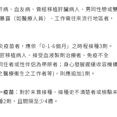
性肝病、血友病、曾經移植肝臟病人、男同性戀或
易暴露（如醫療人員）、工作需往來流行地區者，
肝炎疫苗者，應依「0-1-6個月」之時程接種3劑。
器官移植病人、接受血液製劑治療者、免疫不全
同住者或性伴侶為帶原者；身心發展遲緩收容機
之醫療衛生之工作者等)，則應追加1劑。
一疫苗
：對於未曾接種、接種史不清楚者或檢驗
種2劑，且間隔至少4週。