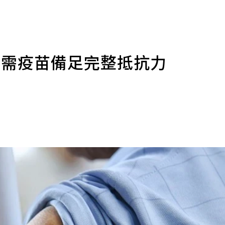
所需疫苗備足完整抵抗力