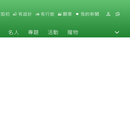
好如初
有設計
有行旅
願景
我的新聞
名人
專題
活動
寵物