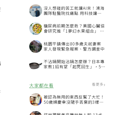
雙
構
未