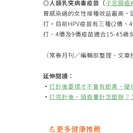
◎人類乳突病毒疫苗（
子宮頸癌
曾感染過的女性接種效益最高，
打。目前HPV疫苗有三種(2價、
打、4價及9價疫苗適合15-4
（常春月刊／編輯部整理、文章
延伸閱讀：
·
打針後要揉才不會有瘀青、硬
·
打完針後，頭昏暈針怎麼辦？