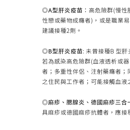
◎
A
型肝炎疫苗
：高危險群(慢
性戀或藥物成癮者)，或是職業
建議接種2劑。
◎
B
型肝炎疫苗
: 未曾接種B 型
若為感染高危險群(血液透析或
者；多重性伴侶、注射藥癮者；
之住民與工作者；可能接觸血液
◎麻疹、腮腺炎、德國麻疹三合
具麻疹或德國麻疹抗體者，應接