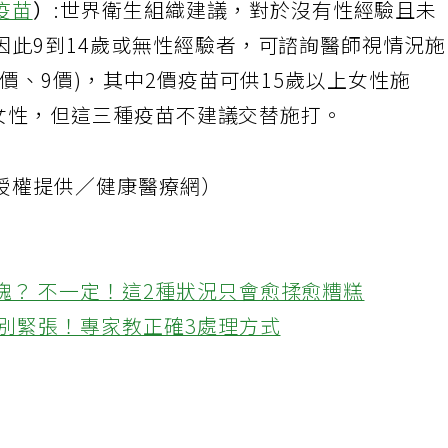
疫苗
）
:世界衛生組織建議，對於沒有性經驗且未
因此9到14歲或無性經驗者，可諮詢醫師視情況
4價、9價)，其中2價疫苗可供15歲以上女性施
5歲女性，但這三種疫苗不建議交替施打。
授權提供／健康醫療網）
塊？ 不一定！這2種狀況只會愈揉愈糟糕
 別緊張！專家教正確3處理方式