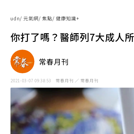
udn
/
元氣網
/
焦點
/
健康知識+
你打了嗎？醫師列7大成人
常春月刊
2021-03-07 09:38:53
常春月刊 ／ 常春月刊