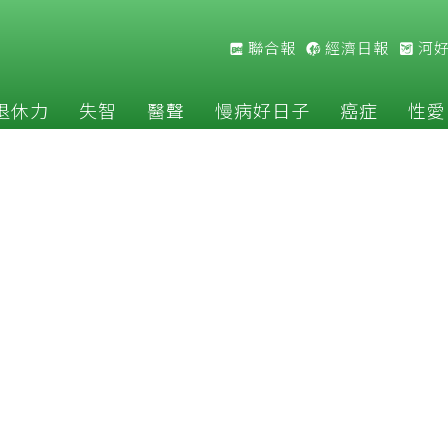
聯合報
經濟日報
河
退休力
失智
醫聲
慢病好日子
癌症
性愛