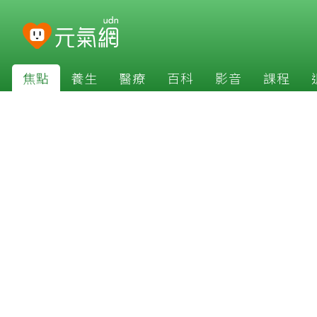
焦點
養生
醫療
百科
影音
課程