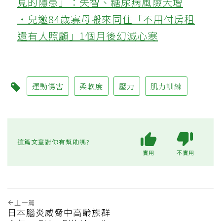
見的隱患」：失智、糖尿病風險大增
‧兒邀84歲寡母搬來同住「不用付房租
還有人照顧」1個月後幻滅心寒
運動傷害
柔軟度
壓力
肌力訓練
這篇文章對你有幫助嗎?
實用
不實用
上一篇
日本腦炎威脅中高齡族群