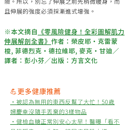
險。所以，別忘了伸展之前先稍微暖身，而
且伸展的強度必須採漸進式增強。
※本文摘自
《零風險健身！全彩圖解肌力
伸展解剖全書》
作者：榮皮耶‧克雷蒙
梭, 菲德烈克‧德拉維耶, 麥克‧甘迪／
譯者：彭小芬／出版：方言文化
💪更多健康推薦
‧被認為無用的東西反幫了大忙！50歲
婦慶幸沒隨手丟棄的3樣物品
‧健檢血糖正常別安心太早！醫曝「看不