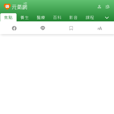
焦點
養生
醫療
百科
影音
課程
退休