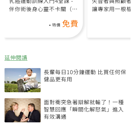
乳癌運動訓練入門4堂課 -
失智者與照顧者
伴你術後身心靈不卡關（線
讓專家用一根棍
上影音課）
何逆轉退化大腦
免費
課）
特價
延伸閱讀
長輩每日10分鐘運動 比買任何保
健品更有用
面對衝突急著辯解就輸了！一種
智慧回應「瞬間化解怒氣」進入
有效溝通