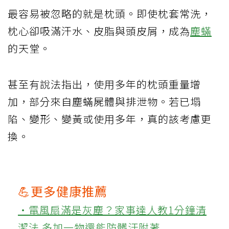
最容易被忽略的就是枕頭。即使枕套常洗，
枕心卻吸滿汗水、皮脂與頭皮屑，成為
塵蟎
的天堂。
甚至有說法指出，使用多年的枕頭重量增
加，部分來自塵蟎屍體與排泄物。若已塌
陷、變形、變黃或使用多年，真的該考慮更
換。
💪更多健康推薦
‧電風扇滿是灰塵？家事達人教1分鐘清
潔法 多加一物還能防髒汙附著