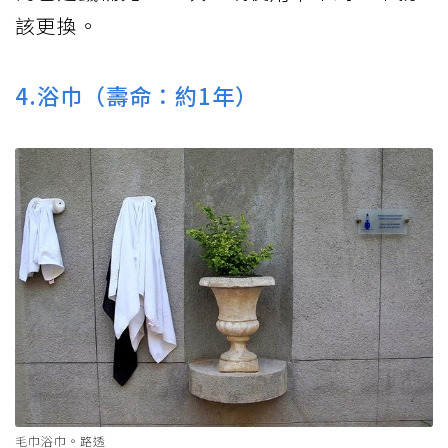
該更換。
4.浴巾（壽命：約1年）
毛巾浴巾。路透