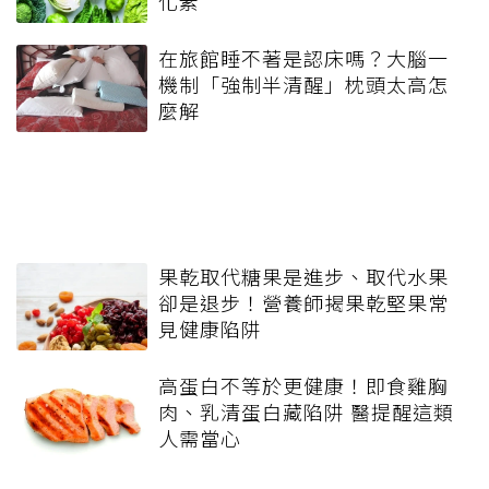
化素
在旅館睡不著是認床嗎？大腦一
機制「強制半清醒」枕頭太高怎
麼解
果乾取代糖果是進步、取代水果
卻是退步！營養師揭果乾堅果常
見健康陷阱
高蛋白不等於更健康！即食雞胸
肉、乳清蛋白藏陷阱 醫提醒這類
人需當心