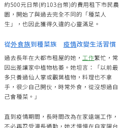
約500元日幣(約103台幣)的費用租下市民農
園，開始了與過去完全不同的「種菜人
生」，也因此獲得久違的心靈滿足。
從
外食族
到種菜族
疫情
改變生活習慣
過去長年在大都市租屋的她，
工作
繁忙，常
因出差讓家中植物枯萎。她坦言：「以前最
多只養過仙人掌或觀葉植物，料理也不拿
手，很少自己開伙，時常外食，從沒想過自
己會種菜。」
直到疫情期間，長時間改為在家遠端工作，
不必再忍受漫長通勤，她才慢慢在自家陽台