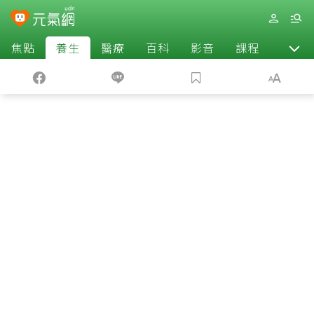
焦點
養生
醫療
百科
影音
課程
退休