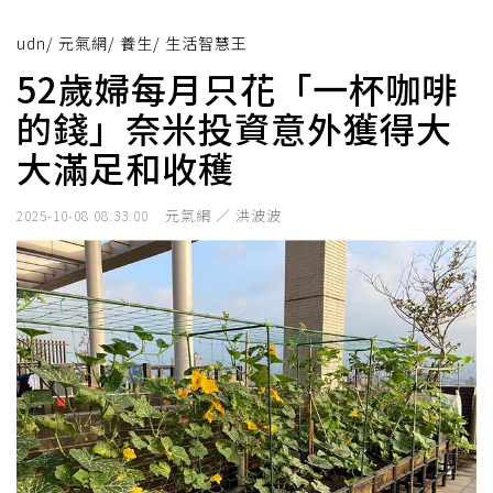
udn
/
元氣網
/
養生
/
生活智慧王
52歲婦每月只花「一杯咖啡
的錢」奈米投資意外獲得大
大滿足和收穫
元氣網 ／ 洪波波
2025-10-08 08:33:00