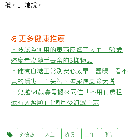
穫。」她說。
💪更多健康推薦
‧被認為無用的東西反幫了大忙！50歲
婦慶幸沒隨手丟棄的3樣物品
‧健檢血糖正常別安心太早！醫曝「看不
見的隱患」：失智、糖尿病風險大增
‧兒邀84歲寡母搬來同住「不用付房租
還有人照顧」1個月後幻滅心寒
外食族
人生
疫情
工作
咖啡