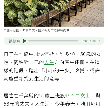
菜園示意圖，非關本文。圖／新北市環保局提供
聽健康
00:00
/
00:00
日子在忙碌中飛快流逝，許多40、50歲的女
性，開始對自己的
人生
方向產生迷惘。在這
樣的階段，踏出「小小的一步」改變，或許
就能重新找到生活的意義。
居住在千葉縣的52歲上班族
セツコ女士
，與
58歲的丈夫兩人生活。今年春天，她用每月