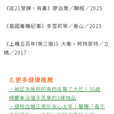
《這21堂課，有毒》廖泊喬／聯經／2025
《島國毒癮紀事》李雪莉等／春山／2023
《上癮五百年(第三版)》大衛‧柯特萊特／立
緒／2017
💪更多健康推薦
‧被認為無用的東西反幫了大忙！50歲
婦慶幸沒隨手丟棄的3樣物品
‧健檢血糖正常別安心太早！醫曝「看不