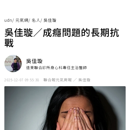
udn
/
元氣網
/
名人
/
吳佳璇
吳佳璇／成癮問題的長期抗
戰
吳佳璇
遠東聯合診所身心科專任主治醫師
聯合報元氣周報 ／ 吳佳璇
2025-12-07 09:55:38