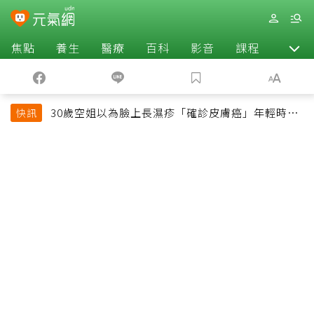
焦點
養生
醫療
百科
影音
課程
退休
30歲空姐以為臉上長濕疹「確診皮膚癌」年輕時一
快訊
習慣釀惡果超後悔