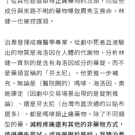
了從其他管道取得止痛藥物的念頭，而這些
成分與來路不明的藥物導致周秀玉喪命，林
健一也被控謀殺。
泊喬發揮成癮醫學專業，從劇中死者血液驗
出的物質是海洛因在人體的代謝物，分析林
健一買到的是含有海洛因成分的藥錠，而不
是藥頭宣稱的「芬太尼」。他更進一步補
充，無論是（醫院開的）嗎啡、海洛因、奧
施康定（因劇中交易場景出現的是錠劑推
論）、還是芬太尼（台灣市面流通的以貼布
居多），都是嗎啡類止痛藥物，除了不同類
型的藥，
減輕疼痛還有其他的非藥物方式，
值得優先嘗試。或許是囿於篇幅，我猜泊喬