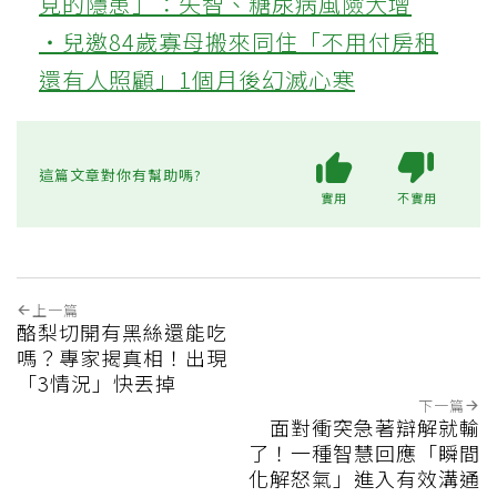
見的隱患」：失智、糖尿病風險大增
‧兒邀84歲寡母搬來同住「不用付房租
還有人照顧」1個月後幻滅心寒
這篇文章對你有幫助嗎?
實用
不實用
上一篇
酪梨切開有黑絲還能吃
嗎？專家揭真相！出現
「3情況」快丟掉
下一篇
面對衝突急著辯解就輸
了！一種智慧回應「瞬間
化解怒氣」進入有效溝通