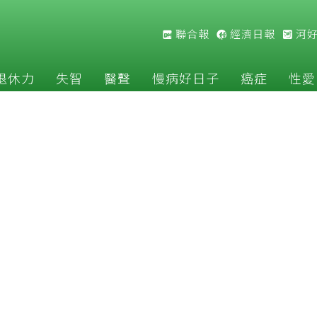
聯合報
經濟日報
河
退休力
失智
醫聲
慢病好日子
癌症
性愛