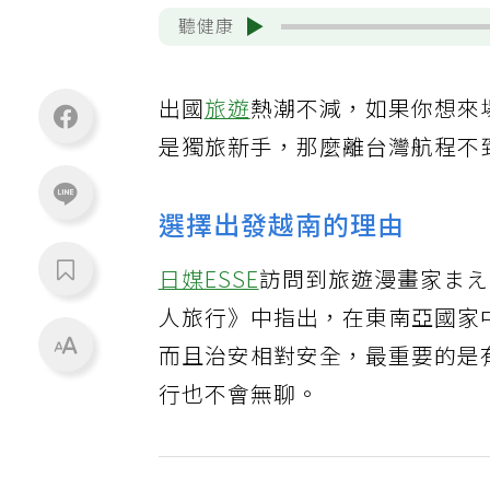
聽健康
出國
旅遊
熱潮不減，如果你想來
是獨旅新手，那麼離台灣航程不
選擇出發越南的理由
日媒ESSE
訪問到旅遊漫畫家まえ
人旅行》中指出，在東南亞國家
而且治安相對安全，最重要的是
行也不會無聊。