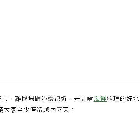
個城市，離機場跟港邊都近，是品嚐
海鮮
料理的好
議大家至少停留越南兩天。