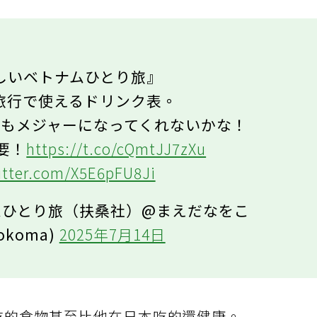
しいベトナムひとり旅』
旅行で使えるドリンク表。
でもメジャーになってくれないかな！
要！
https://t.co/cQmtJJ7zXu
witter.com/X5E6pFU8Ji
ムひとり旅（扶桑社）@まえだなをこ
okoma)
2025年7月14日