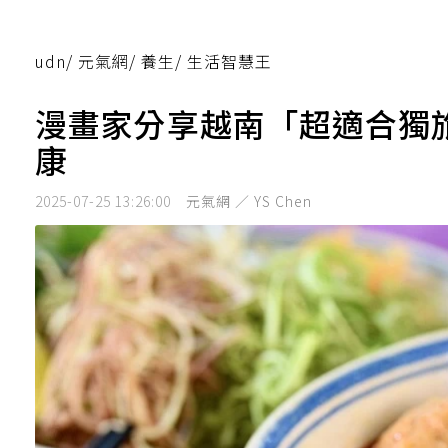
udn
/
元氣網
/
養生
/
生活智慧王
漫畫家分享越南「超適合獨
康
2025-07-25 13:26:00
元氣網 ／ YS Chen