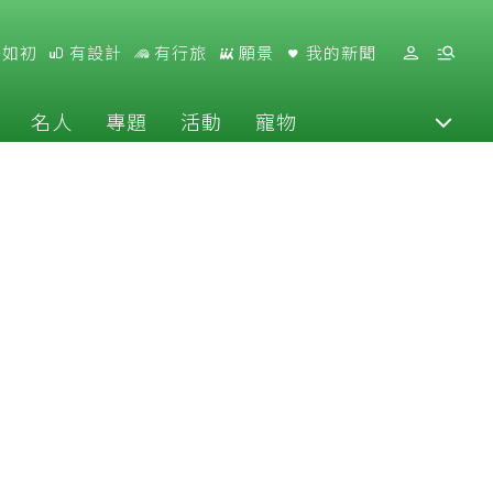
好如初
有設計
有行旅
願景
我的新聞
名人
專題
活動
寵物