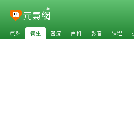
焦點
養生
醫療
百科
影音
課程