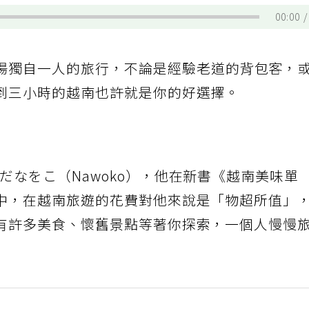
00:00
場獨自一人的旅行，不論是經驗老道的背包客，
到三小時的越南也許就是你的好選擇。
だなをこ（Nawoko），他在新書《越南美味單
中，在越南旅遊的花費對他來說是「物超所值」
有許多美食、懷舊景點等著你探索，一個人慢慢