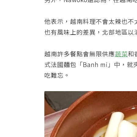
另外，Nawoko還認為，在越
他表示，越南料理不會太辣也不
也有風味上的差異，北部地區以
越南許多餐點會無限供應
蔬菜
和
式法國麵包「Banh mi」中
吃難忘。