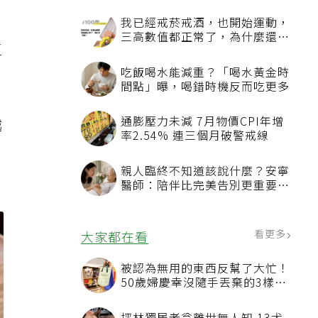
我已經戒菸戒酒，也開始運動，
三高數值都正常了，為什麼還不
區
能停藥？
吃飯喝水能減重？「喝水黃金時
間點」曝，喝錯時機反而吃更多
通膨壓力未減 7月物價CPI年增
越
率2.54% 連三個月破警戒線
一
親人臨終不知道該說什麼？安寧
醫師：陪伴比完美告別更重要，
4句話值得及早說出口
看更多
大家都在看
被認為無用的東西反幫了大忙！
50歲婦慶幸沒隨手丟棄的3樣物
品