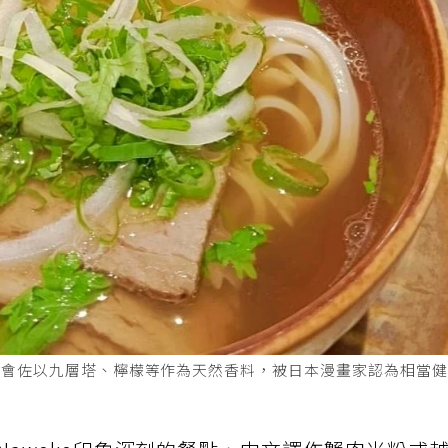
還會佐以九層塔、檸檬等作為天然香料，被日本漫畫家認為相當