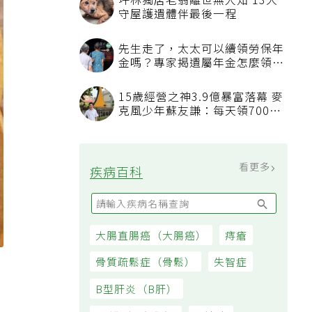
坪林獨居老翁離世無人知 13犬
守屋護遺體伴最後一程
先生走了，太太可以續領勞保年
金嗎？專家揭遺屬年金怎麼領，
看順位還要看資格
15歲經營之神3.9億暴富落幕 麥
克風少年蘇友謙：每天領700元
過日子
看更多
疾病百科
大腸直腸癌（大腸癌）
痔瘡
健
骨質疏鬆症（骨鬆）
失智症
B型肝炎（B肝）