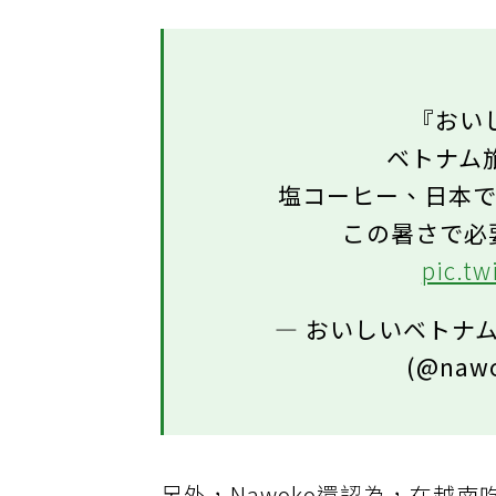
『おい
ベトナム
塩コーヒー、日本
この暑さで必
pic.t
— おいしいベトナ
(@naw