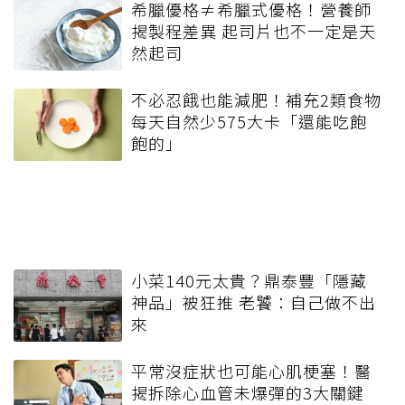
希臘優格≠希臘式優格！營養師
揭製程差異 起司片也不一定是天
然起司
不必忍餓也能減肥！補充2類食物
每天自然少575大卡「還能吃飽
飽的」
小菜140元太貴？鼎泰豐「隱藏
神品」被狂推 老饕：自己做不出
來
平常沒症狀也可能心肌梗塞！醫
揭拆除心血管未爆彈的3大關鍵