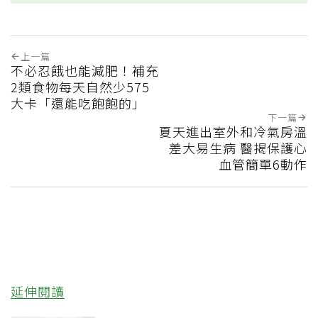
上一篇
不必忍餓也能減肥！補充
2類食物每天自然少575
大卡「還能吃飽飽的」
下一篇
夏天進出室外和冷氣房溫
差大易生病 醫揭保護心
血管簡單6動作
延伸閱讀