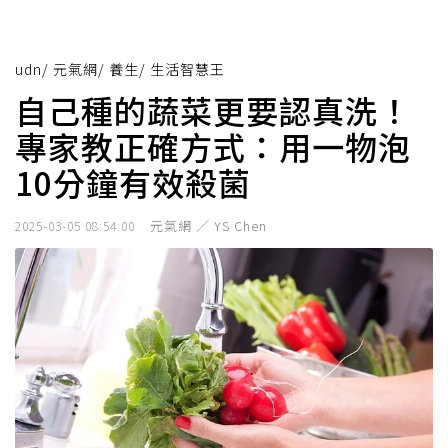
udn
/
元氣網
/
養生
/
生活智慧王
自己種的蔬菜更要認真洗！
專家教正確方式：用一物泡
10分鐘有效殺菌
元氣網 ／ YS Chen
2025-03-05 08:54:00