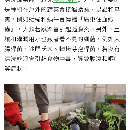
是種植在戶外的蔬菜會接觸蛞蝓、昆蟲和鳥
糞，例如蛞蝓和蝸牛會傳播「廣東住血線
蟲」，人類若感染會引起腦膜炎。另外，土
壤和灌溉用水也藏著看不見的細菌，例如大
腸桿菌、沙門氏菌、蠟樣芽孢桿菌，若沒有
清洗乾淨會引起食物中毒，導致腹瀉和嘔吐
等症狀。