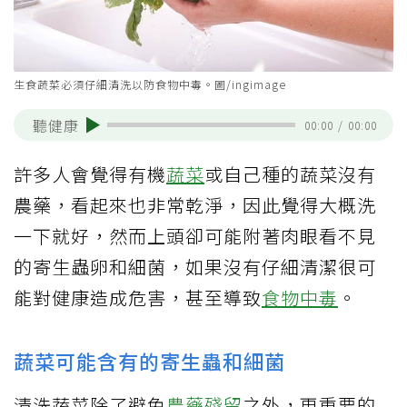
生食蔬菜必須仔細清洗以防食物中毒。圖/ingimage
聽健康
00:00
/
00:00
許多人會覺得有機
蔬菜
或自己種的蔬菜沒有
農藥，看起來也非常乾淨，因此覺得大概洗
一下就好，然而上頭卻可能附著肉眼看不見
的寄生蟲卵和細菌，如果沒有仔細清潔很可
能對健康造成危害，甚至導致
食物中毒
。
蔬菜可能含有的寄生蟲和細菌
清洗蔬菜除了避免
農藥殘留
之外，更重要的