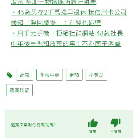
潔法 多加一物還能防髒汙附著
‧45歲男存2千萬提早退休 接信用卡公司
通知「淚回職場」：有錢也碰壁
‧用千元手機、拒絕社群網站 48歲社長
中年後重視和放棄的事：不為面子消費
蔬菜
食物中毒
番茄
小黃瓜
農藥殘留
這篇文章對你有幫助嗎?
實用
不實用