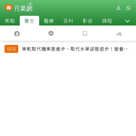
焦點
養生
醫療
百科
影音
課程
退休
果乾取代糖果是進步、取代水果卻是退步！營養師
快訊
揭果乾堅果常見健康陷阱