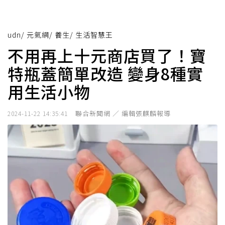
udn
/
元氣網
/
養生
/
生活智慧王
不用再上十元商店買了！寶
特瓶蓋簡單改造 變身8種實
用生活小物
聯合新聞網 ／ 編輯張麒麟報導
2024-11-22 14:35:41