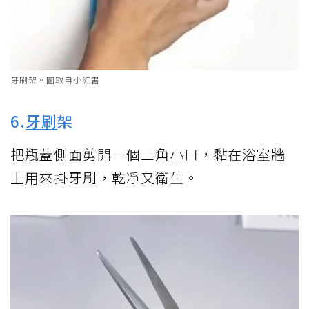
牙刷架。圖取自小紅書
6.
牙刷
架
把瓶蓋側面剪開一個三角小口，黏在浴室牆
上用來掛牙刷，乾凈又衛生。