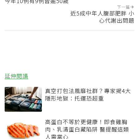
今年10例有9例皆逾50歲
下一篇
近5成中年人腹部肥胖 小
心代謝出問題
延伸閱讀
真空打包法風靡社群？專家揭4大
隱形地獄：托運恐超重
高蛋白不等於更健康！即食雞胸
肉、乳清蛋白藏陷阱 醫提醒這類
人需當心