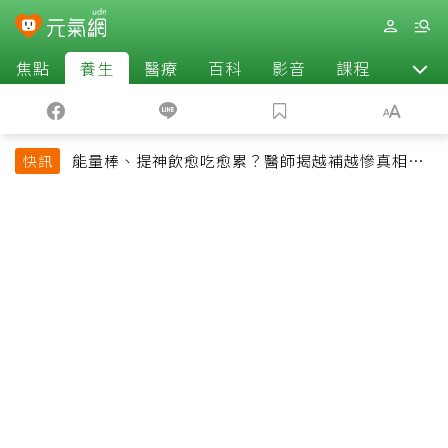
焦點
養生
醫療
百科
影音
課程
退休
能量棒、提神飲愈吃愈累？醫師揭越補越慘真相：
快訊
恐欠下疲勞債