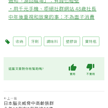
通知「淚回職場」：有錢也碰壁
‧用千元手機、拒絕社群網站 48歲社長
中年後重視和放棄的事：不為面子消費
收納
牙刷
調味料
塑膠袋
寶特瓶
這篇文章對你有幫助嗎?
實用
不實用
上一篇
日本腦炎威脅中高齡族群