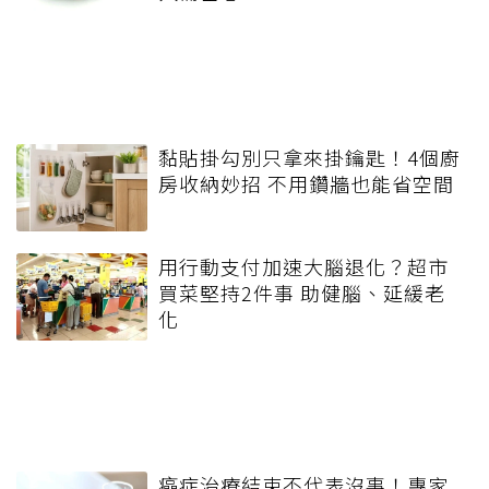
黏貼掛勾別只拿來掛鑰匙！4個廚
房收納妙招 不用鑽牆也能省空間
用行動支付加速大腦退化？超市
買菜堅持2件事 助健腦、延緩老
化
癌症治療結束不代表沒事！專家