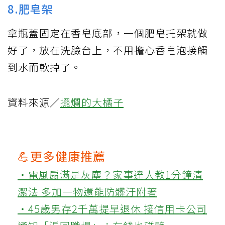
8.肥皂架
拿瓶蓋固定在香皂底部，一個肥皂托架就做
好了，放在洗臉台上，不用擔心香皂泡接觸
到水而軟掉了。
資料來源／
擺爛的大橘子
💪更多健康推薦
‧電風扇滿是灰塵？家事達人教1分鐘清
潔法 多加一物還能防髒汙附著
‧45歲男存2千萬提早退休 接信用卡公司