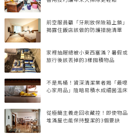
前空服員籲「牙刷放保險箱上鎖」
揭露住飯店該做的防護措施清單
家裡抽屜總被小東西塞滿？暑假或
旅行後該丟掉的3樣囤積物品
不是馬桶！資深清潔業者揭「最噁
心家用品」陰暗易積水成細菌溫床
從極簡主義走回收藏控！即使物品
堆滿屋也能保持整潔的3個要訣