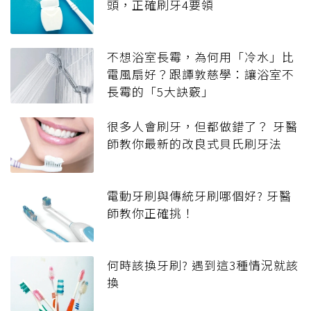
頭，正確刷牙4要領
不想浴室長霉，為何用「冷水」比
電風扇好？跟譚敦慈學：讓浴室不
長霉的「5大訣竅」
很多人會刷牙，但都做錯了？ 牙醫
師教你最新的改良式貝氏刷牙法
電動牙刷與傳統牙刷哪個好? 牙醫
師教你正確挑！
何時該換牙刷? 遇到這3種情況就該
換