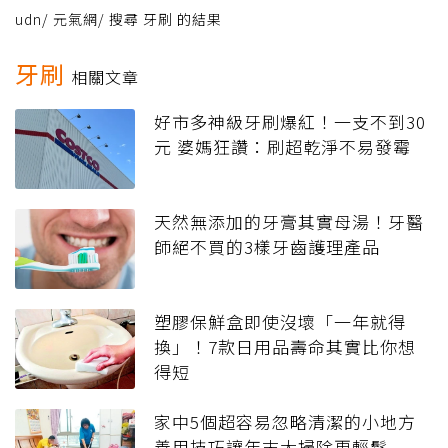
udn
/
元氣網
/
搜尋 牙刷 的結果
牙刷
相關文章
好市多神級牙刷爆紅！一支不到30
元 婆媽狂讚：刷超乾淨不易發霉
天然無添加的牙膏其實母湯！牙醫
師絕不買的3樣牙齒護理產品
塑膠保鮮盒即使沒壞「一年就得
換」！7款日用品壽命其實比你想
得短
家中5個超容易忽略清潔的小地方
善用技巧讓年末大掃除更輕鬆