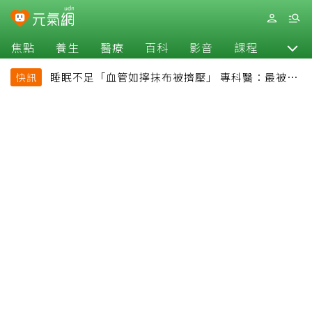
焦點
養生
醫療
百科
影音
課程
退休
睡眠不足「血管如擰抹布被擠壓」 專科醫：最被忽
快訊
略的抗老方法