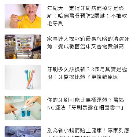
年紀大一定得牙周病而掉牙是誤
解！哈佛醫曝預防2關鍵：不推軟
毛牙刷
家事達人揭冰箱最易忽略的清潔死
角：變成黴菌溫床又害電費飆高
牙刷多久該換新？3個月其實是極
限！牙醫揭比髒了更複雜原因
你的牙刷可能比馬桶還髒？醫揭一
NG擺法「牙刷暴露在細菌雲中」
別為省小錢而賠上健康！專家列應