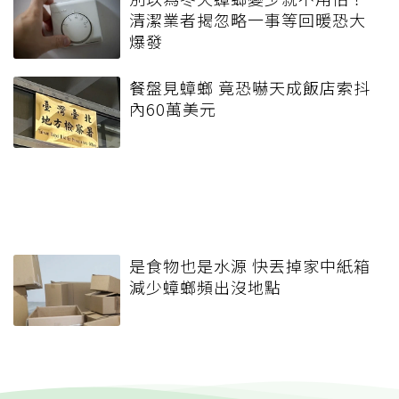
清潔業者揭忽略一事等回暖恐大
爆發
餐盤見蟑螂 竟恐嚇天成飯店索抖
內60萬美元
是食物也是水源 快丟掉家中紙箱
減少蟑螂頻出沒地點