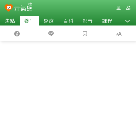
焦點
養生
醫療
百科
影音
課程
退休