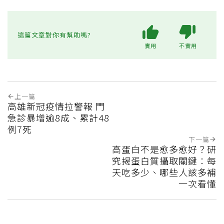
這篇文章對你有幫助嗎?
實用
不實用
上一篇
高雄新冠疫情拉警報 門
急診暴增逾8成、累計48
例7死
下一篇
高蛋白不是愈多愈好？研
究揭蛋白質攝取關鍵：每
天吃多少、哪些人該多補
一次看懂