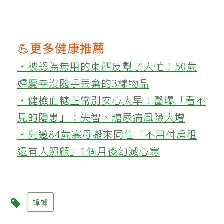
💪更多健康推薦
‧被認為無用的東西反幫了大忙！50歲
婦慶幸沒隨手丟棄的3樣物品
‧健檢血糖正常別安心太早！醫曝「看不
見的隱患」：失智、糖尿病風險大增
‧兒邀84歲寡母搬來同住「不用付房租
還有人照顧」1個月後幻滅心寒
蟑螂