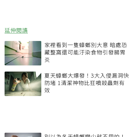
延伸閱讀
家裡看到一隻蟑螂別大意 暗處恐
藏整窩還可能汙染食物引發腸胃
炎
夏天蟑螂大爆發！3大入侵漏洞快
防堵 1清潔神物比狂噴殺蟲劑有
效
別以為冬天蟑螂變少就不用怕！