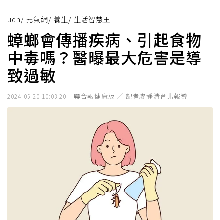
udn
/
元氣網
/
養生
/
生活智慧王
蟑螂會傳播疾病、引起食物
中毒嗎？醫曝最大危害是導
致過敏
聯合報健康版 ／ 記者廖靜清台北報導
2024-05-20 10:03:20