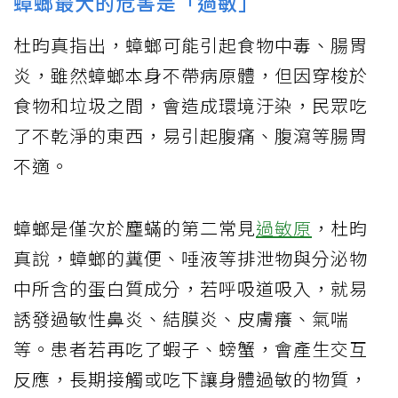
蟑螂最大的危害是「過敏」
杜昀真指出，蟑螂可能引起食物中毒、腸胃
炎，雖然蟑螂本身不帶病原體，但因穿梭於
食物和垃圾之間，會造成環境汙染，民眾吃
了不乾淨的東西，易引起腹痛、腹瀉等腸胃
不適。
蟑螂是僅次於麈蟎的第二常見
過敏原
，杜昀
真說，蟑螂的糞便、唾液等排泄物與分泌物
中所含的蛋白質成分，若呼吸道吸入，就易
誘發過敏性鼻炎、結膜炎、皮膚癢、氣喘
等。患者若再吃了蝦子、螃蟹，會產生交互
反應，長期接觸或吃下讓身體過敏的物質，