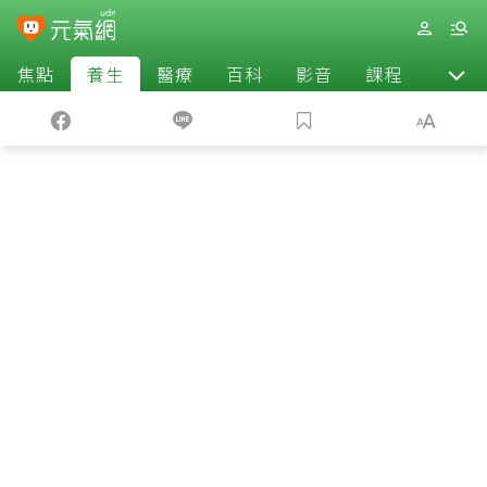
焦點
養生
醫療
百科
影音
課程
退休