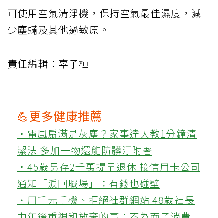
可使用空氣清淨機，保持空氣最佳濕度，減
少塵蟎及其他過敏原。
責任編輯：辜子桓
💪更多健康推薦
‧電風扇滿是灰塵？家事達人教1分鐘清
潔法 多加一物還能防髒汙附著
‧45歲男存2千萬提早退休 接信用卡公司
通知「淚回職場」：有錢也碰壁
‧用千元手機、拒絕社群網站 48歲社長
中年後重視和放棄的事：不為面子消費