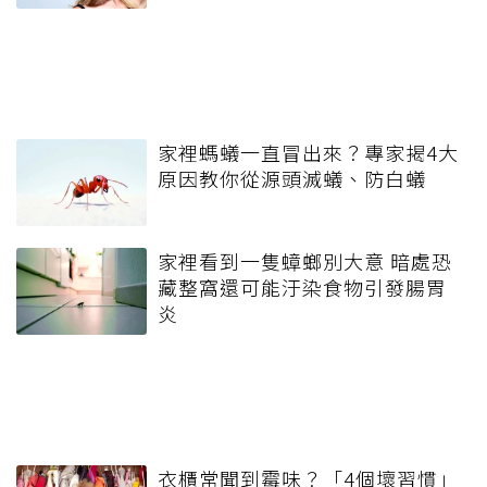
家裡螞蟻一直冒出來？專家揭4大
原因教你從源頭滅蟻、防白蟻
家裡看到一隻蟑螂別大意 暗處恐
藏整窩還可能汙染食物引發腸胃
炎
衣櫃常聞到霉味？「4個壞習慣」