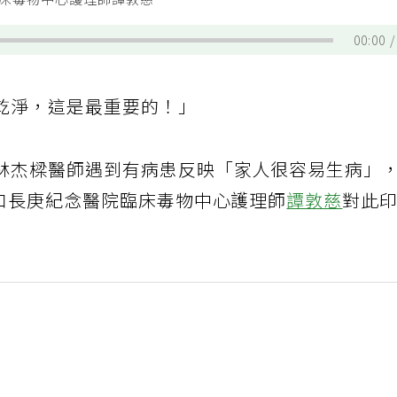
臨床毒物中心護理師譚敦慈
00:00
乾淨，這是最重要的！」
林杰樑醫師遇到有病患反映「家人很容易生病」
林口長庚紀念醫院臨床毒物中心護理師
譚敦慈
對此