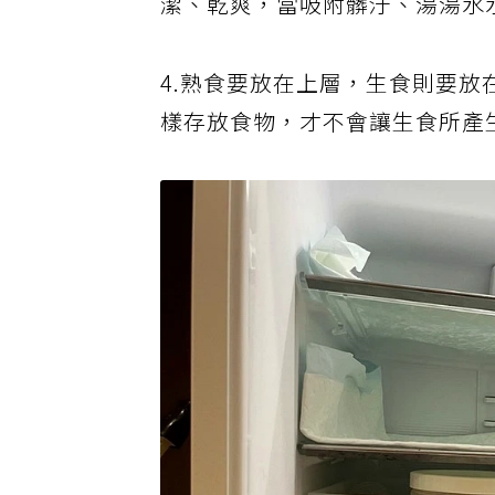
潔、乾爽，當吸附髒汙、湯湯水
4.熟食要放在上層，生食則要
樣存放食物，才不會讓生食所產