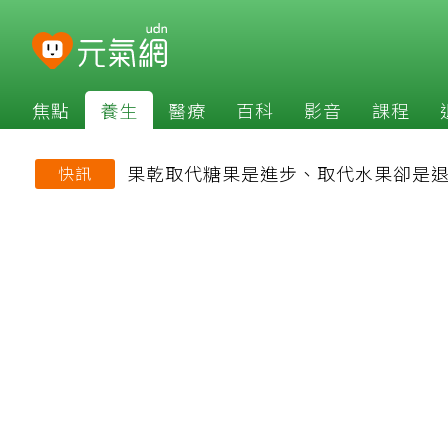
焦點
養生
醫療
百科
影音
課程
果乾取代糖果是進步、取代水果卻是
快訊