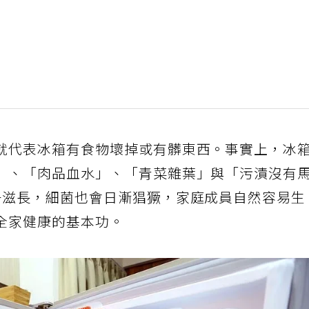
就代表冰箱有食物壞掉或有髒東西。事實上，冰
」、「肉品血水」、「青菜雜葉」與「污漬沒有
子滋長，細菌也會日漸猖獗，家庭成員自然容易生
全家健康的基本功。