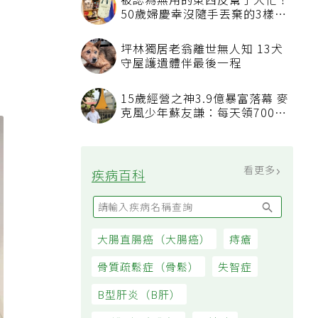
被認為無用的東西反幫了大忙！
。
50歲婦慶幸沒隨手丟棄的3樣物
品
坪林獨居老翁離世無人知 13犬
這
守屋護遺體伴最後一程
15歲經營之神3.9億暴富落幕 麥
克風少年蘇友謙：每天領700元
過日子
看更多
疾病百科
大腸直腸癌（大腸癌）
痔瘡
骨質疏鬆症（骨鬆）
失智症
B型肝炎（B肝）