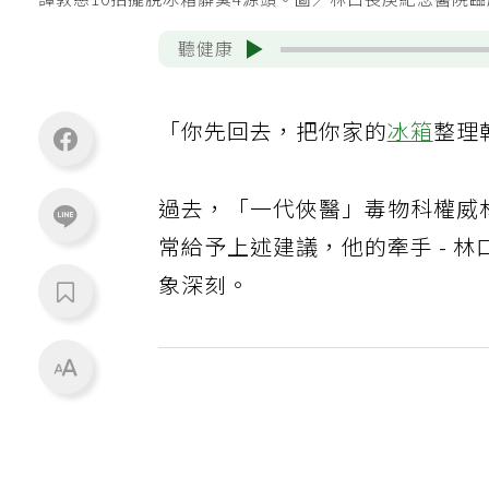
譚敦慈10招擺脫冰箱髒臭4源頭。圖／林口長庚紀念醫院
聽健康
「你先回去，把你家的
冰箱
整理
過去，「一代俠醫」毒物科權威
常給予上述建議，他的牽手 - 
象深刻。