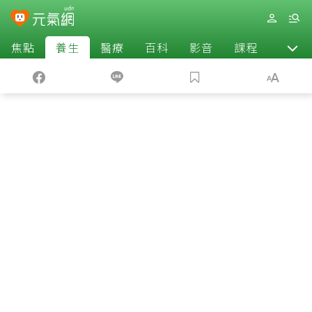
焦點
養生
醫療
百科
影音
課程
退休