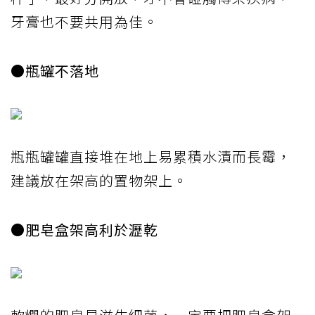
牙膏也不要共用為佳。
●瓶罐不落地
瓶瓶罐罐直接堆在地上易累積水漬而長霉，
建議放在架高的置物架上。
●肥皂盒架高利於瀝乾