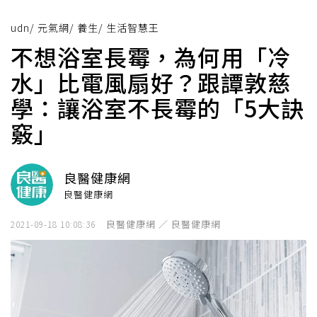
udn
/
元氣網
/
養生
/
生活智慧王
不想浴室長霉，為何用「冷
水」比電風扇好？跟譚敦慈
學：讓浴室不長霉的「5大訣
竅」
良醫健康網
良醫健康網
良醫健康網 ／ 良醫健康網
2021-09-18 10:08:36