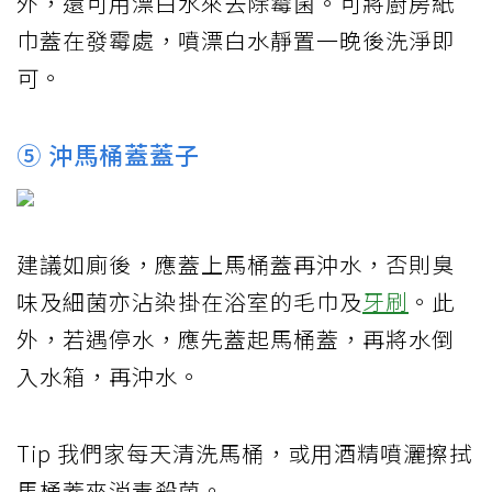
外，還可用漂白水來去除霉菌。可將廚房紙
巾蓋在發霉處，噴漂白水靜置一晚後洗淨即
可。
⑤ 沖馬桶蓋蓋子
建議如廁後，應蓋上馬桶蓋再沖水，否則臭
味及細菌亦沾染掛在浴室的毛巾及
牙刷
。此
外，若遇停水，應先蓋起馬桶蓋，再將水倒
入水箱，再沖水。
Tip 我們家每天清洗馬桶，或用酒精噴灑擦拭
馬桶蓋來消毒殺菌。