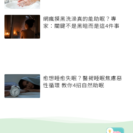
網瘋摸黑洗澡真的能助眠？專
家：關鍵不是黑暗而是這4件事
愈想睡愈失眠？醫揭睡眠焦慮惡
性循環 教你4招自然助眠