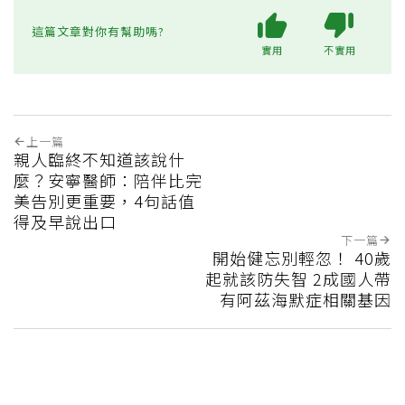
這篇文章對你有幫助嗎?
實用
不實用
上一篇
親人臨終不知道該說什
麼？安寧醫師：陪伴比完
美告別更重要，4句話值
得及早說出口
下一篇
開始健忘別輕忽！ 40歲
起就該防失智 2成國人帶
有阿茲海默症相關基因