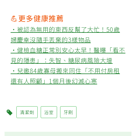
💪更多健康推薦
‧被認為無用的東西反幫了大忙！50歲
婦慶幸沒隨手丟棄的3樣物品
‧健檢血糖正常別安心太早！醫曝「看不
見的隱患」：失智、糖尿病風險大增
‧兒邀84歲寡母搬來同住「不用付房租
還有人照顧」1個月後幻滅心寒
清潔劑
浴室
牙刷