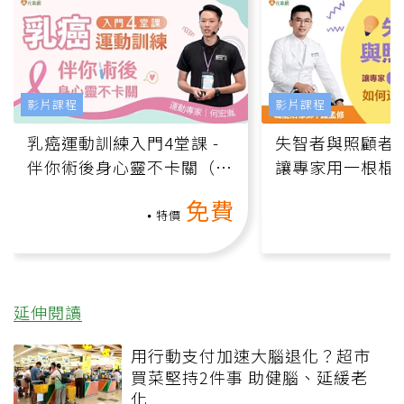
影片課程
影片課程
乳癌運動訓練入門4堂課 -
失智者與照顧者
伴你術後身心靈不卡關（線
讓專家用一根棍
上影音課）
何逆轉退化大腦
免費
課）
特價
延伸閱讀
用行動支付加速大腦退化？超市
買菜堅持2件事 助健腦、延緩老
化