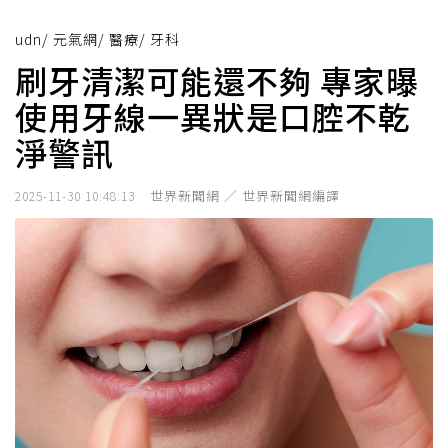
udn
/
元氣網
/
醫療
/
牙科
刷牙清潔可能還不夠 專家曝
使用牙線一異狀是口腔不乾
淨警訊
世界新聞網 ／ 世界新聞網編譯
2025-11-30 10:48:13