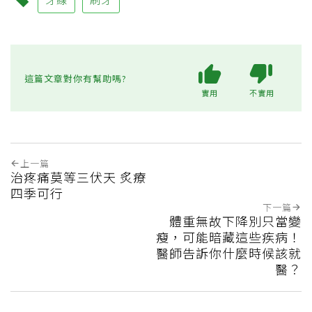
這篇文章對你有幫助嗎?
實用
不實用
上一篇
治疼痛莫等三伏天 炙療
四季可行
下一篇
體重無故下降別只當變
瘦，可能暗藏這些疾病！
醫師告訴你什麼時候該就
醫？