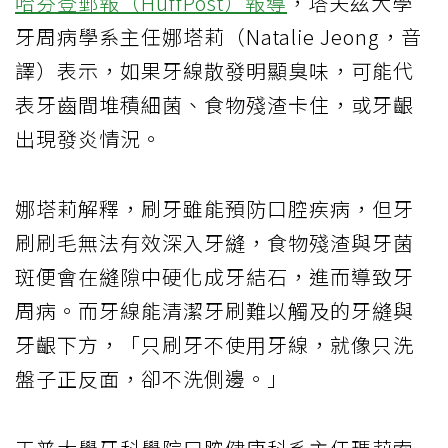
哈芬登郵報（HuffPost）報導
，塔夫茲大學
牙周病學系主任娜塔莉（Natalie Jeong，音
譯）表示，如果牙線散發明顯臭味，可能代
表牙齒間堆積細菌、食物殘渣卡住，或牙齦
出現發炎情況。
娜塔莉解釋，刷牙雖能預防口腔疾病，但牙
刷刷毛無法有效深入牙縫，食物殘渣與牙菌
斑便會在縫隙中硬化成牙結石，進而導致牙
周病。而牙線能清潔牙刷難以觸及的牙縫與
牙齦下方，「只刷牙不使用牙線，就像只洗
盤子正反面，卻不洗側邊。」