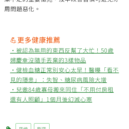
周問題惡化。
💪更多健康推薦
‧被認為無用的東西反幫了大忙！50歲
婦慶幸沒隨手丟棄的3樣物品
‧健檢血糖正常別安心太早！醫曝「看不
見的隱患」：失智、糖尿病風險大增
‧兒邀84歲寡母搬來同住「不用付房租
還有人照顧」1個月後幻滅心寒
牙線
刷牙