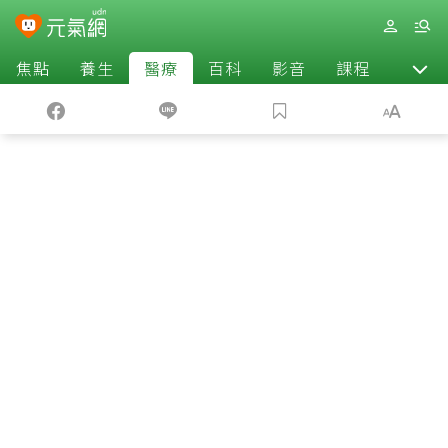
焦點
養生
醫療
百科
影音
課程
退休