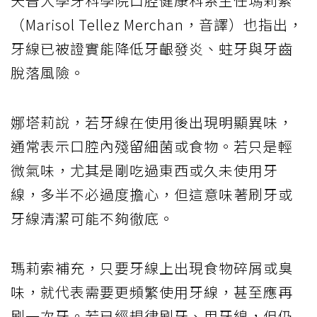
天普大學牙科學院口腔健康科系主任瑪莉索
（Marisol Tellez Merchan，音譯）也指出，
牙線已被證實能降低牙齦發炎、蛀牙與牙齒
脫落風險。
娜塔莉說，若牙線在使用後出現明顯異味，
通常表示口腔內殘留細菌或食物。若只是輕
微氣味，尤其是剛吃過東西或久未使用牙
線，多半不必過度擔心，但這意味著刷牙或
牙線清潔可能不夠徹底。
瑪莉索補充，只要牙線上出現食物碎屑或臭
味，就代表需要更頻繁使用牙線，甚至應再
刷一次牙。若已經規律刷牙、用牙線，但仍