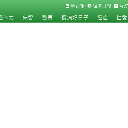
聯合報
經濟日報
河
退休力
失智
醫聲
慢病好日子
癌症
性愛