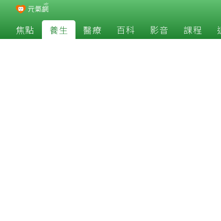
焦點
養生
醫療
百科
影音
課程