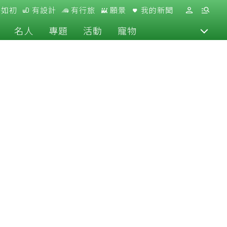
好如初
有設計
有行旅
願景
我的新聞
名人
專題
活動
寵物