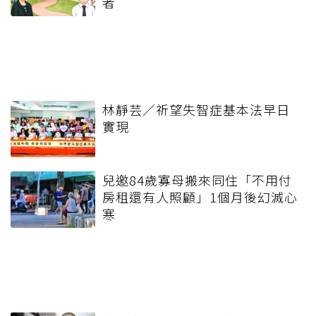
者
林靜芸／祈望失智症基本法早日
實現
兒邀84歲寡母搬來同住「不用付
房租還有人照顧」1個月後幻滅心
寒