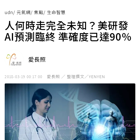
udn
/
元氣網
/
焦點
/
生命智慧
人何時走完全未知？美研發
AI預測臨終 準確度已達90％
愛長照
愛長照 ／ 整理撰文／YENYEN
2018-03-19 00:17:00