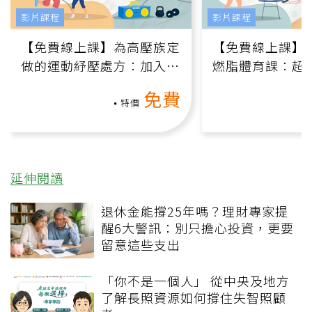
影片課程
影片課程
【免費線上課】為高壓族定
【免費線上課】
做的運動紓壓處方：加入行
燃脂體育課：超
動、增肌、互動元素，0基
氧」高壓族在家
免費
礎也能做！
負擔
特價
延伸閱讀
退休金能撐25年嗎？理財專家提
醒6大警訊：別只擔心投資，更要
留意這些支出
「你不是一個人」 從中央及地方
了解長照資源如何撐住失智照顧