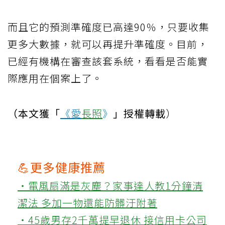
而且它的預測準確度已高達90％，只要收集
更多大數據，就可以再提升準確度。目前，
已經有機構在審查該套系統，看看是否能實
際應用在個案上了。
（本文獲「
《愛
長照
》
」授權轉載
）
💪更多健康推薦
‧電風扇滿是灰塵？家事達人教1分鐘清
潔法 多加一物還能防髒汙附著
‧45歲男存2千萬提早退休 接信用卡公司