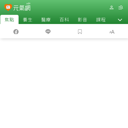
焦點
養生
醫療
百科
影音
課程
退休